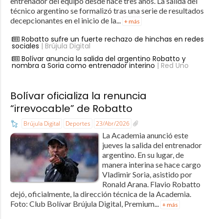
entrenador del equipo desde hace tres años. La salida del
técnico argentino se formalizó tras una serie de resultados
decepcionantes en el inicio de la...
+ más
Robatto sufre un fuerte rechazo de hinchas en redes
sociales
| Brújula Digital
Bolívar anuncia la salida del argentino Robatto y
nombra a Soria como entrenador interino
| Red Uno
Bolívar oficializa la renuncia
“irrevocable” de Robatto
Brújula Digital
Deportes
23/Abr/2026
La Academia anunció este
jueves la salida del entrenador
argentino. En su lugar, de
manera interina se hace cargo
Vladimir Soria, asistido por
Ronald Arana. Flavio Robatto
dejó, oficialmente, la dirección técnica de la Academia.
Foto: Club Bolívar Brújula Digital, Premium...
+ más