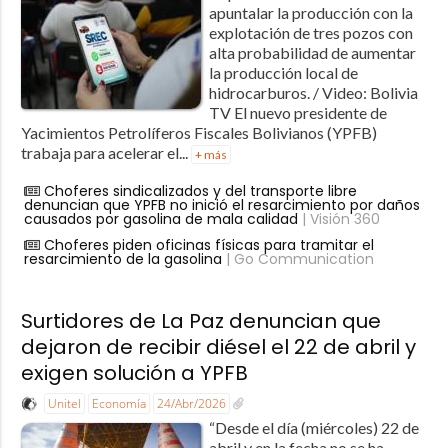
apuntalar la producción con la
explotación de tres pozos con
alta probabilidad de aumentar
la producción local de
hidrocarburos. / Video: Bolivia
TV El nuevo presidente de
Yacimientos Petrolíferos Fiscales Bolivianos (YPFB)
trabaja para acelerar el...
+ más
Choferes sindicalizados y del transporte libre
denuncian que YPFB no inició el resarcimiento por daños
causados por gasolina de mala calidad
| Visión 360
Choferes piden oficinas físicas para tramitar el
resarcimiento de la gasolina
| Go Communication
Surtidores de La Paz denuncian que
dejaron de recibir diésel el 22 de abril y
exigen solución a YPFB
Unitel
Economía
24/Abr/2026
“Desde el día (miércoles) 22 de
abril y en la fecha no se ha