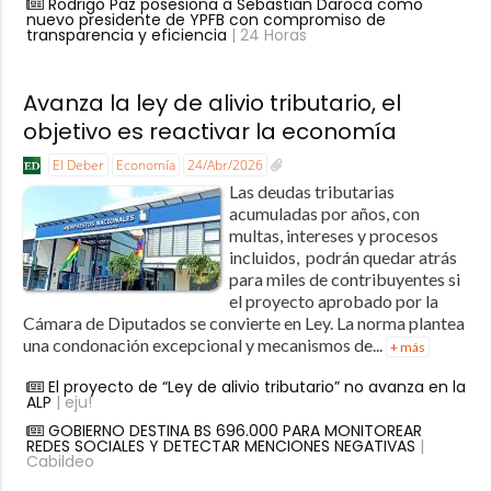
Rodrigo Paz posesiona a Sebastián Daroca como
nuevo presidente de YPFB con compromiso de
transparencia y eficiencia
| 24 Horas
Avanza la ley de alivio tributario, el
objetivo es reactivar la economía
El Deber
Economía
24/Abr/2026
Las deudas tributarias
acumuladas por años, con
multas, intereses y procesos
incluidos, podrán quedar atrás
para miles de contribuyentes si
el proyecto aprobado por la
Cámara de Diputados se convierte en Ley. La norma plantea
una condonación excepcional y mecanismos de...
+ más
El proyecto de “Ley de alivio tributario” no avanza en la
ALP
| eju!
GOBIERNO DESTINA BS 696.000 PARA MONITOREAR
REDES SOCIALES Y DETECTAR MENCIONES NEGATIVAS
|
Cabildeo