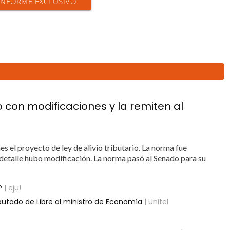
 INFORME EXCLUSIVO
o con modificaciones y la remiten al
 el proyecto de ley de alivio tributario. La norma fue
 detalle hubo modificación. La norma pasó al Senado para su
P
| eju!
putado de Libre al ministro de Economía
| Unitel