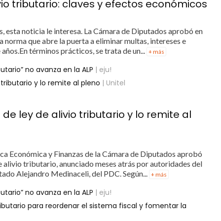
o tributario: claves y efectos económicos
s, esta noticia le interesa. La Cámara de Diputados aprobó en
una norma que abre la puerta a eliminar multas, intereses e
ños.En términos prácticos, se trata de un...
+ más
ibutario” no avanza en la ALP
| eju!
ributario y lo remite al pleno
| Unitel
ley de alivio tributario y lo remite al
ítica Económica y Finanzas de la Cámara de Diputados aprobó
e alivio tributario, anunciado meses atrás por autoridades del
utado Alejandro Medinaceli, del PDC. Según...
+ más
ibutario” no avanza en la ALP
| eju!
ibutario para reordenar el sistema fiscal y fomentar la