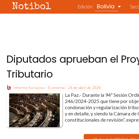
Notibol
Bolivia
Edición:
Sec
Diputados aprueban el Proy
Tributario
Informe Exclusivo
Economía
24 de abril de 2026
La Paz.- Durante la 94ª Sesión Ord
246/2024-2025 que tiene por objeto 
condonación y regularización tribu
y en detalle, y siendo la Cámara de
constitucionales de revisión”, expre