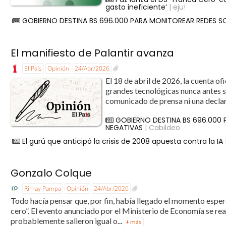
gasto ineficiente’
| eju!
GOBIERNO DESTINA BS 696.000 PARA MONITOREAR REDES S
El manifiesto de Palantir avanza
El País
Opinión
24/Abr/2026
El 18 de abril de 2026, la cuenta o
grandes tecnológicas nunca antes se
comunicado de prensa ni una declara
GOBIERNO DESTINA BS 696.000
NEGATIVAS
| Cabildeo
El gurú que anticipó la crisis de 2008 apuesta contra la IA
Gonzalo Colque
Rimay Pampa
Opinión
24/Abr/2026
Todo hacía pensar que, por fin, había llegado el momento espe
cero”. El evento anunciado por el Ministerio de Economía se real
probablemente salieron igual o...
+ más