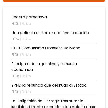
Receta paraguaya
El Día
| Bolivia
Una película de terror con final conocido
El Día
| Bolivia
COB: Comunismo Obsoleto Boliviano
El Día
| Bolivia
El enigma de la gasolina y su huella
económica
El Día
| Bolivia
YPFB: la renuncia que desnuda al Estado
El Día
| Bolivia
La Obligación de Corregir: restaurar la
juridicidad frente a una decisión viciada caso