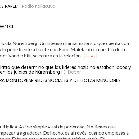
E PAPEL”
| Radio Kollasuyo
uerra
lícula Nuremberg. Un intenso drama histórico que cuenta con
y lo pone frente a frente con Rami Malek, otro maestro de la
mes Vanderbilt, se centra en la relación...
+ más
uiatra que determinó que los líderes nazis no estaban locos y
en los juicios de Núremberg
| El Deber
ARA MONITOREAR REDES SOCIALES Y DETECTAR MENCIONES
tiplica. Así de simple y así de poderoso. No tienes que
empezar a agradecer. De hecho, es al revés: cuando empiezas a
ejor. Esto no es un pensamiento positivo vacío. Es...