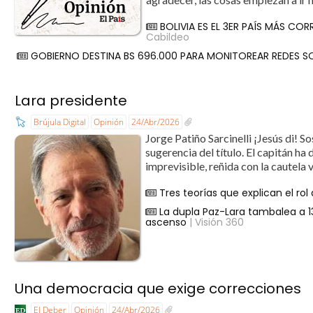
BOLIVIA ES EL 3ER PAÍS MÁS CO
Cabildeo
GOBIERNO DESTINA BS 696.000 PARA MONITOREAR REDES S
Lara presidente
Brújula Digital
Opinión
24/Abr/2026
Jorge Patiño Sarcinelli ¡Jesús di! S
sugerencia del título. El capitán h
imprevisible, reñida con la cautela 
Tres teorías que explican el rol
La dupla Paz-Lara tambalea a 1
ascenso
| Visión 360
Una democracia que exige correcciones
El Deber
Opinión
24/Abr/2026