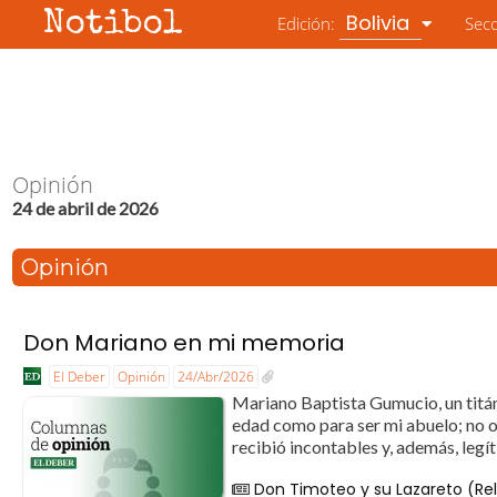
Notibol
Bolivia
Edición:
Sec
Opinión
24 de abril de 2026
Opinión
Don Mariano en mi memoria
El Deber
Opinión
24/Abr/2026
Mariano Baptista Gumucio, un titán 
edad como para ser mi abuelo; no o
recibió incontables y, además, legí
Don Timoteo y su Lazareto (Rel