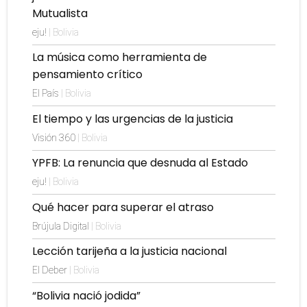
Mutualista
eju!
| Bolivia
La música como herramienta de
pensamiento crítico
El País
| Bolivia
El tiempo y las urgencias de la justicia
Visión 360
| Bolivia
YPFB: La renuncia que desnuda al Estado
eju!
| Bolivia
Qué hacer para superar el atraso
Brújula Digital
| Bolivia
Lección tarijeña a la justicia nacional
El Deber
| Bolivia
“Bolivia nació jodida”