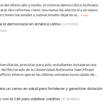
al del último año y medio, el sistema democrático boliviano
carar dos reformas clave: una nueva ley electoral y un nuevo
cciones nacionales y subnacionales dejaron al...
+ más
de la democracia en América Latina
| La Patria
nión
ersitarias, previstas para julio, estudiantes instalaron una
 del Rectorado de la Universidad Autónoma Juan Misael
licto interno que en las últimas semanas ha escalado de...
io un censo en salud para fortalecer y garantizar dotación
o con la CAF para viabilizar créditos
| El Andaluz