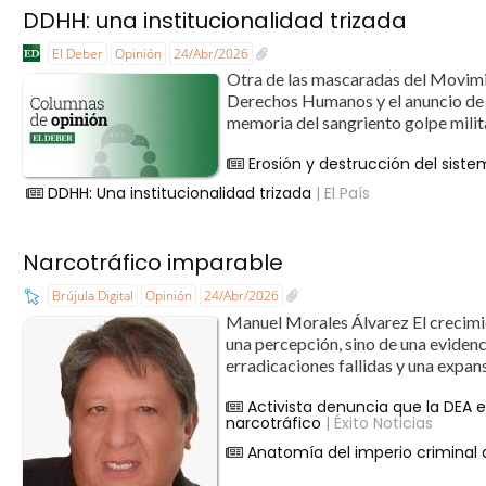
DDHH: una institucionalidad trizada
El Deber
Opinión
24/Abr/2026
Otra de las mascaradas del Movimie
Derechos Humanos y el anuncio de 
memoria del sangriento golpe milit
Erosión y destrucción del sist
DDHH: Una institucionalidad trizada
| El País
Narcotráfico imparable
Brújula Digital
Opinión
24/Abr/2026
Manuel Morales Álvarez ​El crecimie
una percepción, sino de una evidenc
erradicaciones fallidas y una expans
Activista denuncia que la DEA en 
narcotráfico
| Éxito Noticias
Anatomía del imperio criminal