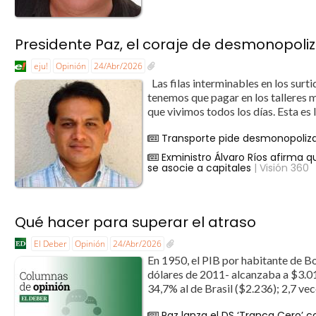
Presidente Paz, el coraje de desmonopoliz
eju!
Opinión
24/Abr/2026
Las filas interminables en los surt
tenemos que pagar en los talleres 
que vivimos todos los días. Esta es l
Transporte pide desmonopolizar
Exministro Álvaro Ríos afirma q
se asocie a capitales
| Visión 360
Qué hacer para superar el atraso
El Deber
Opinión
24/Abr/2026
En 1950, el PIB por habitante de Bo
dólares de 2011- alcanzaba a $3.01
34,7% al de Brasil ($2.236); 2,7 ve
Paz lanza el DS ‘Tranca Cero’ c