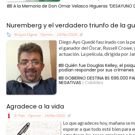
A la Memoria de Don Omar Velasco Higueras “DESAYUNO D
Nuremberg y el verdadero triunfo de la g
Brújula Digital
Opinión
24/Abr/2026
Diego Ayo Quedé fascinado con la pe
el ganador del Óscar, Russell Crowe, 
actuación. La película, dirigida por Ja
Quién fue Douglas Kelley, el psiq
podían responder por sus crímenes 
GOBIERNO DESTINA BS 696.000 P
NEGATIVAS
| Cabildeo
Agradece a la vida
El País
Opinión
24/Abr/2026
Lo que agradeces hoy, mañana se mul
esperar a que todo esté bien para 
agradecer, las cosas empiezan a ir m