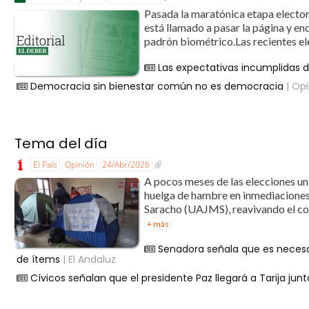
Pasada la maratónica etapa elector
está llamado a pasar la página y en
padrón biométrico.Las recientes ele
Las expectativas incumplidas 
Democracia sin bienestar común no es democracia
| Opi
Tema del día
El País
Opinión
24/Abr/2026
A pocos meses de las elecciones univ
huelga de hambre en inmediaciones
Saracho (UAJMS), reavivando el conf
+ más
Senadora señala que es necesar
de ítems
| El Andaluz
Cívicos señalan que el presidente Paz llegará a Tarija junt