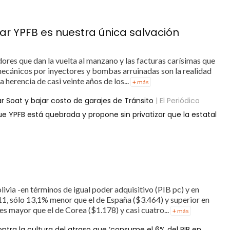
ar YPFB es nuestra única salvación
idores que dan la vuelta al manzano y las facturas carísimas que
mecánicos por inyectores y bombas arruinadas son la realidad
a herencia de casi veinte años de los...
+ más
 Soat y bajar costo de garajes de Tránsito
| El Periódico
ue YPFB está quebrada y propone sin privatizar que la estatal
livia -en términos de igual poder adquisitivo (PIB pc) y en
1, sólo 13,1% menor que el de España ($3.464) y superior en
ces mayor que el de Corea ($1.178) y casi cuatro...
+ más
ontra la cultura del atraso que ‘consume el 6% del PIB en