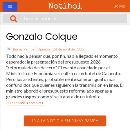
Notibol
Bolivia
menu
Gonzalo Colque
Rimay Pampa
Opinión
24 de abril de 2026
Todo hacía pensar que, por fin, había llegado el momento
esperado: la presentación del presupuesto 2026
“reformulado desde cero”. El evento anunciado por el
Ministerio de Economía se realizó en un hotel de Calacoto.
Pero los asistentes, probablemente salieron igual o más
confundidos que quienes siguieron la transmisión en línea. El
ministro abordó el presupuesto reformulado apenas a
grandes rasgos, como si se tratara de un trámite...
+ Leer noticia completa
IR A LA NOTICIA EN RIMAY PAMPA