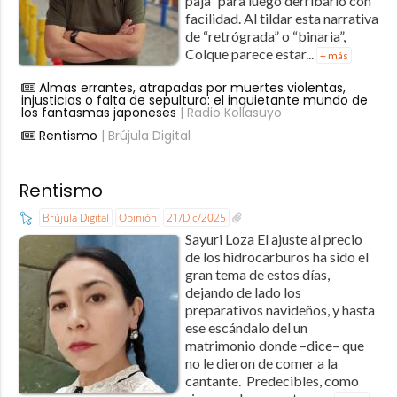
paja” para luego derribarlo con
facilidad. Al tildar esta narrativa
de “retrógrada” o “binaria”,
Colque parece estar...
+ más
Almas errantes, atrapadas por muertes violentas,
injusticias o falta de sepultura: el inquietante mundo de
los fantasmas japoneses
| Radio Kollasuyo
Rentismo
| Brújula Digital
Rentismo
Brújula Digital
Opinión
21/Dic/2025
Sayuri Loza El ajuste al precio
de los hidrocarburos ha sido el
gran tema de estos días,
dejando de lado los
preparativos navideños, y hasta
ese escándalo del un
matrimonio donde –dice– que
no le dieron de comer a la
cantante. Predecibles, como