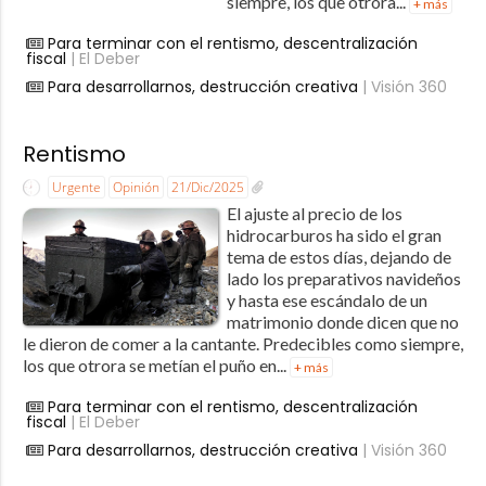
siempre, los que otrora...
+ más
Para terminar con el rentismo, descentralización
fiscal
| El Deber
Para desarrollarnos, destrucción creativa
| Visión 360
Rentismo
Urgente
Opinión
21/Dic/2025
El ajuste al precio de los
hidrocarburos ha sido el gran
tema de estos días, dejando de
lado los preparativos navideños
y hasta ese escándalo de un
matrimonio donde dicen que no
le dieron de comer a la cantante. Predecibles como siempre,
los que otrora se metían el puño en...
+ más
Para terminar con el rentismo, descentralización
fiscal
| El Deber
Para desarrollarnos, destrucción creativa
| Visión 360