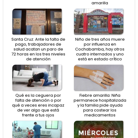
amarilla
Santa Cruz: Ante la falta de
Niño de tres años muere
pago, trabajadores de
por influenza en
salud acatan un paro de
Cochabamba, hay otros
72 horas en los tres niveles
cuatro internados y uno
de atención
está en estado crítico
Qué es la ceguera por
Fiebre amarilla: Niña
falta de atención o por
permanece hospitalizada
qué a veces eres incapaz
y la familia pide ayuda
de ver algo que está
para costear los
frente a tus ojos
medicamentos