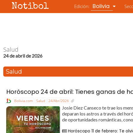
Notibol
Bolivia
Edición:
Sec
Salud
24 de abril de 2026
Salud
Horóscopo 24 de abril: Tienes ganas de h
Bolivia.com
Salud
24/Abr/2026
Josie Diez Canseco te trae los mens
deparan los astros a través del h
de oportunidades románticas, conoc
Horóscopo 11 de febrero: Te ol