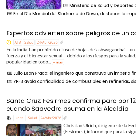
Ministerio de Salud y Deportes d
En el Día Mundial del Síndrome de Down, destacan la impor
Expertos advierten sobre peligros de un 
ATB
Salud
24/Abr/2026
En la India, han prohibido el uso de hojas de ‘ashwagandha’ —
fuerza y el bienestar sexual— debido a los riesgos para la salu
popularidad en todo...
+ más
Julio León Prado: el ingeniero que construyó un imperio f
YPFB avala confiabilidad de combustibles en refinerías, 
Santa Cruz: Fesirmes confirma paro por 1
cuando Saavedra asuma en la Alcaldía
Unitel
Salud
24/Abr/2026
Christian Ulrich, dirigente de la 
(Fesirmes), informó que para la sig