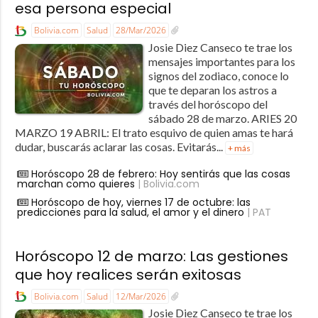
esa persona especial
Bolivia.com
Salud
28/Mar/2026
Josie Diez Canseco te trae los
mensajes importantes para los
signos del zodiaco, conoce lo
que te deparan los astros a
través del horóscopo del
sábado 28 de marzo. ARIES 20
MARZO 19 ABRIL: El trato esquivo de quien amas te hará
dudar, buscarás aclarar las cosas. Evitarás...
+ más
Horóscopo 28 de febrero: Hoy sentirás que las cosas
marchan como quieres
| Bolivia.com
Horóscopo de hoy, viernes 17 de octubre: las
predicciones para la salud, el amor y el dinero
| PAT
Horóscopo 12 de marzo: Las gestiones
que hoy realices serán exitosas
Bolivia.com
Salud
12/Mar/2026
Josie Diez Canseco te trae los