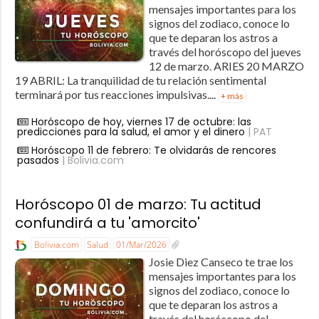
mensajes importantes para los
signos del zodiaco, conoce lo
que te deparan los astros a
través del horóscopo del jueves
12 de marzo. ARIES 20 MARZO
19 ABRIL: La tranquilidad de tu relación sentimental
terminará por tus reacciones impulsivas....
+ más
Horóscopo de hoy, viernes 17 de octubre: las
predicciones para la salud, el amor y el dinero
| PAT
Horóscopo 11 de febrero: Te olvidarás de rencores
pasados
| Bolivia.com
Horóscopo 01 de marzo: Tu actitud
confundirá a tu 'amorcito'
Bolivia.com
Salud
01/Mar/2026
Josie Diez Canseco te trae los
mensajes importantes para los
signos del zodiaco, conoce lo
que te deparan los astros a
través del horóscopo del