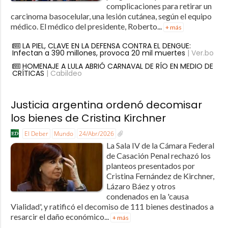
complicaciones para retirar un
carcinoma basocelular, una lesión cutánea, según el equipo
médico. El médico del presidente, Roberto...
+ más
LA PIEL, CLAVE EN LA DEFENSA CONTRA EL DENGUE:
Infectan a 390 millones, provoca 20 mil muertes
| Ver.bo
HOMENAJE A LULA ABRIÓ CARNAVAL DE RÍO EN MEDIO DE
CRÍTICAS
| Cabildeo
Justicia argentina ordenó decomisar
los bienes de Cristina Kirchner
El Deber
Mundo
24/Abr/2026
La Sala IV de la Cámara Federal
de Casación Penal rechazó los
planteos presentados por
Cristina Fernández de Kirchner,
Lázaro Báez y otros
condenados en la 'causa
Vialidad', y ratificó el decomiso de 111 bienes destinados a
resarcir el daño económico...
+ más