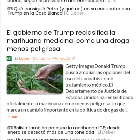
buena, según el presidente norteamericano
| ATB
Qué consiguió Petro (y qué no) en su encuentro con
Trump en la Casa Blanca
| El Deber
El gobierno de Trump reclasifica la
marihuana medicinal como una droga
menos peligrosa
El Deber
Mundo
24/Abr/2026
Getty ImagesDonald Trump
busca ampliar las opciones del
uso del cannabis como
tratamiento médico.El
Departamento de Justicia de
Estados Unidos ha reclasificado
oficialmente la marihuana como menos peligrosa, lo que
marca un cambio importante en la política de drogas del...
+ más
Bolivia también produce la marihuana ICE; desde
enero se detectó más de una tonelada
| El Deber