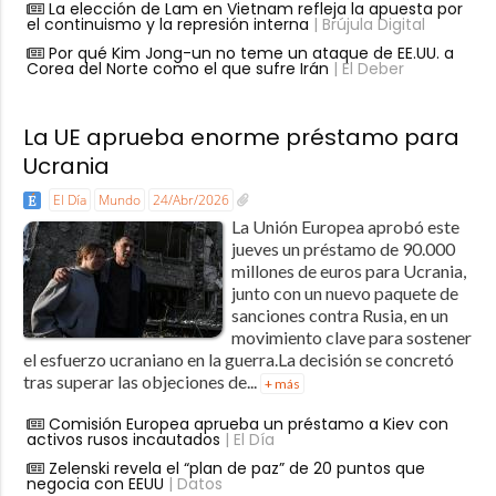
La elección de Lam en Vietnam refleja la apuesta por
el continuismo y la represión interna
| Brújula Digital
Por qué Kim Jong-un no teme un ataque de EE.UU. a
Corea del Norte como el que sufre Irán
| El Deber
La UE aprueba enorme préstamo para
Ucrania
El Día
Mundo
24/Abr/2026
La Unión Europea aprobó este
jueves un préstamo de 90.000
millones de euros para Ucrania,
junto con un nuevo paquete de
sanciones contra Rusia, en un
movimiento clave para sostener
el esfuerzo ucraniano en la guerra.La decisión se concretó
tras superar las objeciones de...
+ más
Comisión Europea aprueba un préstamo a Kiev con
activos rusos incautados
| El Día
Zelenski revela el “plan de paz” de 20 puntos que
negocia con EEUU
| Datos