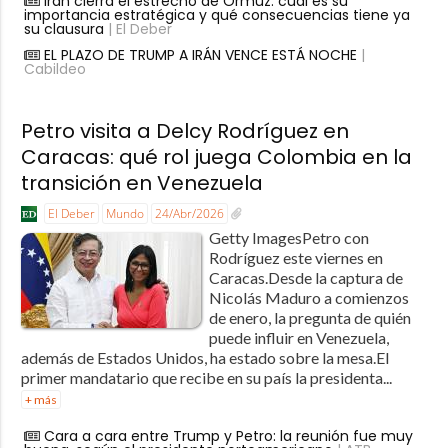
Irán cierra el estrecho de Ormuz: cuál es su
importancia estratégica y qué consecuencias tiene ya
su clausura
| El Deber
EL PLAZO DE TRUMP A IRÁN VENCE ESTÁ NOCHE
|
Cabildeo
Petro visita a Delcy Rodríguez en
Caracas: qué rol juega Colombia en la
transición en Venezuela
El Deber
Mundo
24/Abr/2026
Getty ImagesPetro con
Rodríguez este viernes en
Caracas.Desde la captura de
Nicolás Maduro a comienzos
de enero, la pregunta de quién
puede influir en Venezuela,
además de Estados Unidos, ha estado sobre la mesa.El
primer mandatario que recibe en su país la presidenta...
+ más
Cara a cara entre Trump y Petro: la reunión fue muy