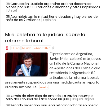
Corrupción: Justicia argentina ordena decomisar
bienes por $us 500 millones a Kirchner y otros implicados
| Unitel
Asambleístas: la mitad tiene deudas y hay bienes de
más de Bs 2 millones
| Opinión
Milei celebra fallo judicial sobre la
reforma laboral
El País
Mundo
24/Abr/2026
El presidente de Argentina,
Javier Milei, celebró este jueves
un fallo de la Cámara Nacional
de Apelaciones del Trabajo que
restableció la vigencia de 82
artículos de la reforma laboral,
previamente suspendidos por una medida cautelar, reportó
el diario Ámbito. La...
+ más
A más de cien días de emitido, La Razón incumple
fallo del Tribunal de Ética sobre Brújula
| Brújula Digital
Senado argentino aprueba reforma laboral en medio