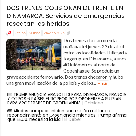
DOS TRENES COLISIONAN DE FRENTE EN
DINAMARCA: Servicios de emergencias
rescatan los heridos
Ver.bo
Mundo
24/Abr/2026
Dos trenes chocaron en la
mañana del jueves 23 de abril
entre las localidades Hillerød y
Kagerup, en Dinamarca, a unos
40 kilómetros al norte de
Copenhague. Se produjo un
grave accidente ferroviario. Dos trenes chocaron, y hubo
una gran movilización de la policía y de los...
+ más
TRUMP ANUNCIA ARANCELES PARA DINAMARCA, FRANCIA
Y OTROS 6 PAÍSES EUROPEOS POR OPONERSE A SU PLAN
PARA APODERARSE DE GROENLANDIA
| Cabildeo
Aliados europeos inician una misión militar de
reconocimiento en Groenlandia mientras Trump afirma
que EE.UU. necesita la isla
| El Deber