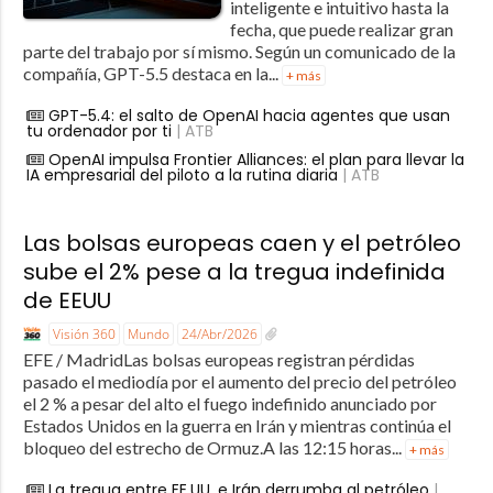
inteligente e intuitivo hasta la
fecha, que puede realizar gran
parte del trabajo por sí mismo. Según un comunicado de la
compañía, GPT-5.5 destaca en la...
+ más
GPT-5.4: el salto de OpenAI hacia agentes que usan
tu ordenador por ti
| ATB
OpenAI impulsa Frontier Alliances: el plan para llevar la
IA empresarial del piloto a la rutina diaria
| ATB
Las bolsas europeas caen y el petróleo
sube el 2% pese a la tregua indefinida
de EEUU
Visión 360
Mundo
24/Abr/2026
EFE / MadridLas bolsas europeas registran pérdidas
pasado el mediodía por el aumento del precio del petróleo
el 2 % a pesar del alto el fuego indefinido anunciado por
Estados Unidos en la guerra en Irán y mientras continúa el
bloqueo del estrecho de Ormuz.A las 12:15 horas...
+ más
La tregua entre EE.UU. e Irán derrumba al petróleo
|