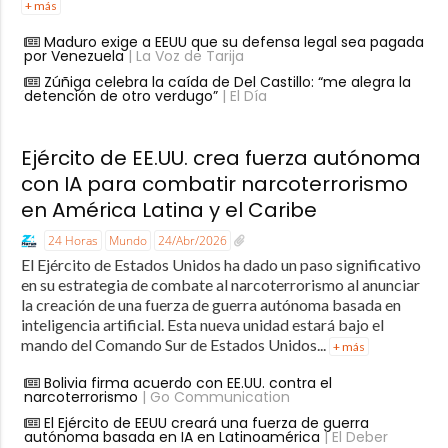
+ más
Maduro exige a EEUU que su defensa legal sea pagada
por Venezuela
| La Voz de Tarija
Zúñiga celebra la caída de Del Castillo: “me alegra la
detención de otro verdugo”
| El Día
Ejército de EE.UU. crea fuerza autónoma
con IA para combatir narcoterrorismo
en América Latina y el Caribe
24 Horas
Mundo
24/Abr/2026
El Ejército de Estados Unidos ha dado un paso significativo
en su estrategia de combate al narcoterrorismo al anunciar
la creación de una fuerza de guerra autónoma basada en
inteligencia artificial. Esta nueva unidad estará bajo el
mando del Comando Sur de Estados Unidos...
+ más
Bolivia firma acuerdo con EE.UU. contra el
narcoterrorismo
| Go Communication
El Ejército de EEUU creará una fuerza de guerra
autónoma basada en IA en Latinoamérica
| El Deber