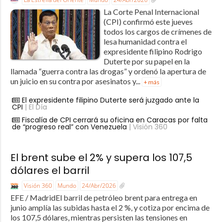
La Corte Penal Internacional
(CPI) confirmó este jueves
todos los cargos de crímenes de
lesa humanidad contra el
expresidente filipino Rodrigo
Duterte por su papel en la
llamada “guerra contra las drogas” y ordenó la apertura de
un juicio en su contra por asesinatos y...
+ más
El expresidente filipino Duterte será juzgado ante la
CPI
| El Día
Fiscalía de CPI cerrará su oficina en Caracas por falta
de “progreso real” con Venezuela
| Visión 360
El brent sube el 2% y supera los 107,5
dólares el barril
Visión 360
Mundo
24/Abr/2026
EFE / MadridEl barril de petróleo brent para entrega en
junio amplía las subidas hasta el 2 %, y cotiza por encima de
los 107,5 dólares, mientras persisten las tensiones en