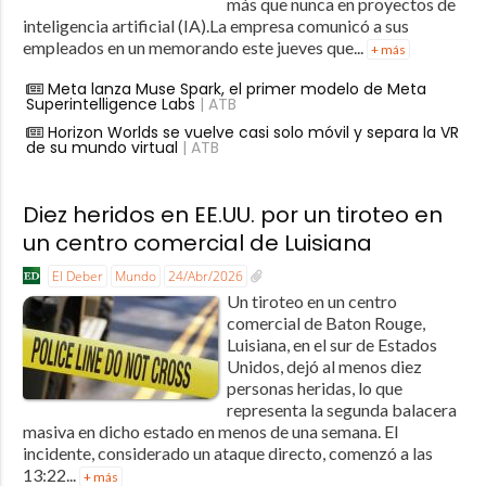
más que nunca en proyectos de
inteligencia artificial (IA).La empresa comunicó a sus
empleados en un memorando este jueves que...
+ más
Meta lanza Muse Spark, el primer modelo de Meta
Superintelligence Labs
| ATB
Horizon Worlds se vuelve casi solo móvil y separa la VR
de su mundo virtual
| ATB
Diez heridos en EE.UU. por un tiroteo en
un centro comercial de Luisiana
El Deber
Mundo
24/Abr/2026
Un tiroteo en un centro
comercial de Baton Rouge,
Luisiana, en el sur de Estados
Unidos, dejó al menos diez
personas heridas, lo que
representa la segunda balacera
masiva en dicho estado en menos de una semana. El
incidente, considerado un ataque directo, comenzó a las
13:22...
+ más