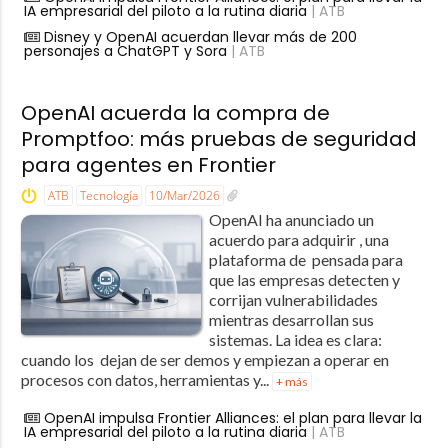
IA empresarial del piloto a la rutina diaria
| ATB
Disney y OpenAI acuerdan llevar más de 200
personajes a ChatGPT y Sora
| ATB
OpenAI acuerda la compra de
Promptfoo: más pruebas de seguridad
para agentes en Frontier
ATB
Tecnología
10/Mar/2026
OpenAI ha anunciado un
acuerdo para adquirir , una
plataforma de pensada para
que las empresas detecten y
corrijan vulnerabilidades
mientras desarrollan sus
sistemas. La idea es clara:
cuando los dejan de ser demos y empiezan a operar en
procesos con datos, herramientas y...
+ más
OpenAI impulsa Frontier Alliances: el plan para llevar la
IA empresarial del piloto a la rutina diaria
| ATB