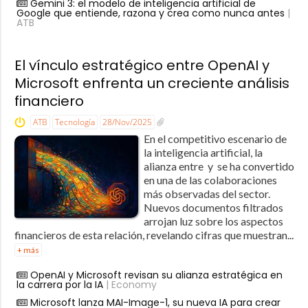
Gemini 3: el modelo de inteligencia artificial de
Google que entiende, razona y crea como nunca antes
|
ATB
El vínculo estratégico entre OpenAI y
Microsoft enfrenta un creciente análisis
financiero
ATB
Tecnología
28/Nov/2025
En el competitivo escenario de
la inteligencia artificial, la
alianza entre y se ha convertido
en una de las colaboraciones
más observadas del sector.
Nuevos documentos filtrados
arrojan luz sobre los aspectos
financieros de esta relación, revelando cifras que muestran...
+ más
OpenAI y Microsoft revisan su alianza estratégica en
la carrera por la IA
| Economy
Microsoft lanza MAI-Image-1, su nueva IA para crear