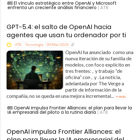
El vínculo estratégico entre OpenAI y Microsoft
enfrenta un creciente análisis financiero
| ATB
GPT-5.4: el salto de OpenAI hacia
agentes que usan tu ordenador por ti
ATB
Tecnología
09/Mar/2026
OpenAI ha anunciado como una
nueva iteración de su familia de
modelos, con foco explícito en
tres frentes: , y trabajo “de
oficina” con , y . La noticia,
adelantada por The Verge a
partir de información de la
compañía, no se queda en una mejora incremental...
+ más
OpenAI impulsa Frontier Alliances: el plan para llevar la
IA empresarial del piloto a la rutina diaria
| ATB
OpenAI impulsa Frontier Alliances: el
plan para llevar la IA empresarial del