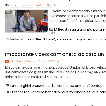
Unitel
Variedad
24/Abr/2026
El youtuber y empresario estadoun
extremos: encerrar a varios partic
quede con 1 millón de dólares. Lo
MrBeast regala una isla panam
Día
MrBeast abrirá “Beast Land”, su primer parque temático in
Impactante video: camioneta aplasta un
Red Uno
Variedad
24/Abr/2026
El accidente ocurrió en Florida, Estados Unidos. El lujoso veh
una camioneta de gran tamaño. Red Uno de Bolivia 24/04/2026 
aplasta. Imagen captura. Mundo...
+ más
Lamborghini presenta al Temerario, su primer súperdepor
El espectacular robo bancario multimillonario del que nad