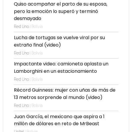
Quiso acompañar el parto de su esposa,
pero la emoción lo superó y terminó
desmayado
Red Uno
| Bolivia
Lucha de tortugas se vuelve viral por su
extraño final (video)
Red Uno
| Bolivia
Impactante video: camioneta aplasta un
Lamborghini en un estacionamiento
Red Uno
| Bolivia
Récord Guinness: mujer con uñas de más de
13 metros sorprende al mundo (video)
Red Uno
| Bolivia
Juan García, el mexicano que aspira a 1
millón de dólares en reto de MrBeast
Unitel
| Bolivia