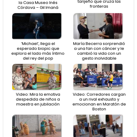
tarijeño que cruza las
la Casa Museo Inés
fronteras
Córdova – Gil Imaná
‘Michael’, llega el
María Becerra sorprendió
esperado biopic que
a una fan con cáncer y le
explora el lado más íntimo
cambió la vida con un
del rey del pop
gesto inolvidable
Video: Mira la emotiva
Video: Corredores cargan
despedida de niños a
a un rival exhausto y
maestra en jubilación
emocionan en Maratón de
Boston