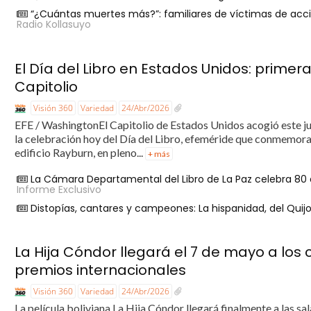
“¿Cuántas muertes más?”: familiares de víctimas de acci
Radio Kollasuyo
El Día del Libro en Estados Unidos: primera
Capitolio
Visión 360
Variedad
24/Abr/2026
EFE / WashingtonEl Capitolio de Estados Unidos acogió este ju
la celebración hoy del Día del Libro, efeméride que conmemor
edificio Rayburn, en pleno...
+ más
La Cámara Departamental del Libro de La Paz celebra 80 añ
Informe Exclusivo
Distopías, cantares y campeones: La hispanidad, del Quij
La Hija Cóndor llegará el 7 de mayo a los 
premios internacionales
Visión 360
Variedad
24/Abr/2026
La película boliviana La Hija Cóndor llegará finalmente a las s