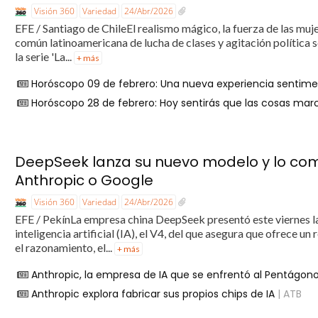
Visión 360
Variedad
24/Abr/2026
EFE / Santiago de ChileEl realismo mágico, la fuerza de las mujer
común latinoamericana de lucha de clases y agitación política se
la serie 'La...
+ más
Horóscopo 09 de febrero: Una nueva experiencia sentimen
Horóscopo 28 de febrero: Hoy sentirás que las cosas ma
DeepSeek lanza su nuevo modelo y lo co
Anthropic o Google
Visión 360
Variedad
24/Abr/2026
EFE / PekínLa empresa china DeepSeek presentó este viernes la
inteligencia artificial (IA), el V4, del que asegura que ofrece
el razonamiento, el...
+ más
Anthropic, la empresa de IA que se enfrentó al Pentágono
Anthropic explora fabricar sus propios chips de IA
| ATB