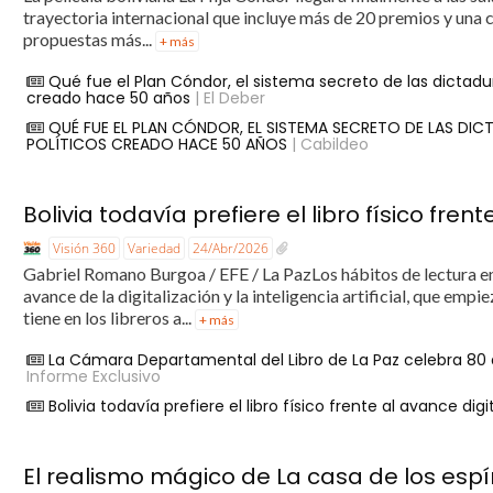
trayectoria internacional que incluye más de 20 premios y una c
propuestas más...
+ más
Qué fue el Plan Cóndor, el sistema secreto de las dictadu
creado hace 50 años
| El Deber
QUÉ FUE EL PLAN CÓNDOR, EL SISTEMA SECRETO DE LAS DIC
POLÍTICOS CREADO HACE 50 AÑOS
| Cabildeo
Bolivia todavía prefiere el libro físico fren
Visión 360
Variedad
24/Abr/2026
Gabriel Romano Burgoa / EFE / La PazLos hábitos de lectura en 
avance de la digitalización y la inteligencia artificial, que empi
tiene en los libreros a...
+ más
La Cámara Departamental del Libro de La Paz celebra 80 añ
Informe Exclusivo
Bolivia todavía prefiere el libro físico frente al avance dig
El realismo mágico de La casa de los espíri