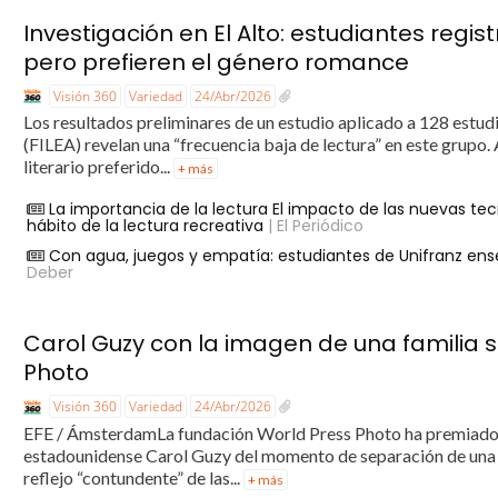
Investigación en El Alto: estudiantes regis
pero prefieren el género romance
Visión 360
Variedad
24/Abr/2026
Los resultados preliminares de un estudio aplicado a 128 estudia
(FILEA) revelan una “frecuencia baja de lectura” en este grupo.
literario preferido...
+ más
La importancia de la lectura El impacto de las nuevas tec
hábito de la lectura recreativa
| El Periódico
Con agua, juegos y empatía: estudiantes de Unifranz e
Deber
Carol Guzy con la imagen de una familia 
Photo
Visión 360
Variedad
24/Abr/2026
EFE / ÁmsterdamLa fundación World Press Photo ha premiado e
estadounidense Carol Guzy del momento de separación de una f
reflejo “contundente” de las...
+ más