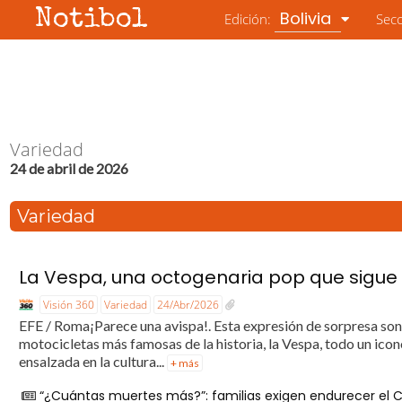
Notibol
Bolivia
Edición:
Sec
Variedad
24 de abril de 2026
Variedad
La Vespa, una octogenaria pop que sigu
Visión 360
Variedad
24/Abr/2026
EFE / Roma¡Parece una avispa!. Esta expresión de sorpresa sonó 
motocicletas más famosas de la historia, la Vespa, todo un icon
ensalzada en la cultura...
+ más
“¿Cuántas muertes más?”: familias exigen endurecer el 