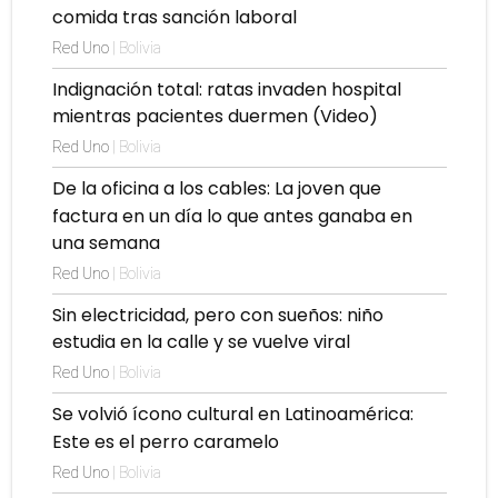
comida tras sanción laboral
Red Uno
| Bolivia
Indignación total: ratas invaden hospital
mientras pacientes duermen (Video)
Red Uno
| Bolivia
De la oficina a los cables: La joven que
factura en un día lo que antes ganaba en
una semana
Red Uno
| Bolivia
Sin electricidad, pero con sueños: niño
estudia en la calle y se vuelve viral
Red Uno
| Bolivia
Se volvió ícono cultural en Latinoamérica:
Este es el perro caramelo
Red Uno
| Bolivia