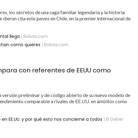
es, los secretos de una saga familiar legendaria y la historia
 dieron cita este jueves en Chile, en la premier internacional de
tal llega
| Bolivia.com
rchan como quieres
| Bolivia.com
mpara con referentes de EEUU como
 versión preliminar y de código abierto de su nuevo modelo de
 un rendimiento comparable a rivales de EE.UU. en ámbitos como
 en EE.UU. y por qué esto nos concierne a todos
| El Deber