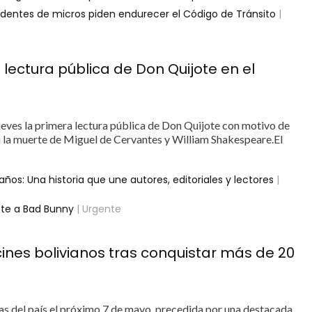
dentes de micros piden endurecer el Código de Tránsito
|
 lectura pública de Don Quijote en el
eves la primera lectura pública de Don Quijote con motivo de
a la muerte de Miguel de Cervantes y William Shakespeare.El
os: Una historia que une autores, editoriales y lectores
|
ote a Bad Bunny
| Urgente
cines bolivianos tras conquistar más de 20
alas del país el próximo 7 de mayo, precedida por una destacada