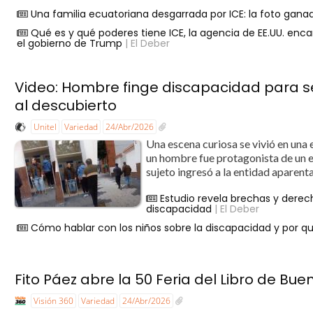
Una familia ecuatoriana desgarrada por ICE: la foto gana
Qué es y qué poderes tiene ICE, la agencia de EE.UU. en
el gobierno de Trump
| El Deber
Video: Hombre finge discapacidad para s
al descubierto
Unitel
Variedad
24/Abr/2026
Una escena curiosa se vivió en una 
un hombre fue protagonista de un en
sujeto ingresó a la entidad aparenta
Estudio revela brechas y derec
discapacidad
| El Deber
Cómo hablar con los niños sobre la discapacidad y por q
Fito Páez abre la 50 Feria del Libro de Bu
Visión 360
Variedad
24/Abr/2026