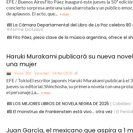
EFE / Buenos AiresFito Páez inauguró este jueves la 50ª edición
concierto sorpresa ante una sala abarrotada y un público emoc
de aplausos. El acto, que...
+ más
La Cámara Departamental del Libro de La Paz celebra 80 añ
Informe Exclusivo
Fito Páez, pieza clave de la música argentina, ofrece el
Haruki Murakami publicará su nueva novela
una mujer
Visión 360
Variedad
24/Abr/2026
EFE / TokioEl escritor japonés Haruki Murakami publicará el 3 d
jueves su editorial, Shinchosha, su primera novela con una pro
el personaje.La...
+ más
LOS MEJORES LIBROS DE NOVELA NEGRA DE 2025
| Cabildeo
El monstruo de Frankenstein está vivo… otra vez
| El Perió
Juan García, el mexicano que aspira a 1 m