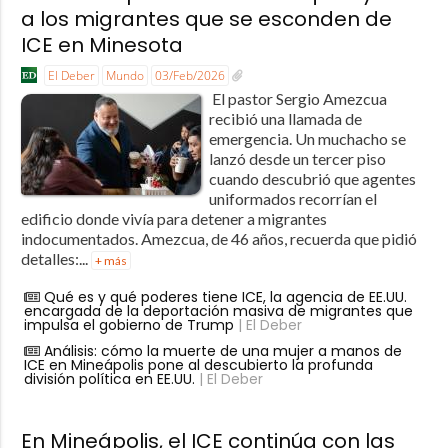
a los migrantes que se esconden de
ICE en Minesota
El Deber
Mundo
03/Feb/2026
El pastor Sergio Amezcua
recibió una llamada de
emergencia. Un muchacho se
lanzó desde un tercer piso
cuando descubrió que agentes
uniformados recorrían el
edificio donde vivía para detener a migrantes
indocumentados. Amezcua, de 46 años, recuerda que pidió
detalles:...
+ más
Qué es y qué poderes tiene ICE, la agencia de EE.UU.
encargada de la deportación masiva de migrantes que
impulsa el gobierno de Trump
| El Deber
Análisis: cómo la muerte de una mujer a manos de
ICE en Mineápolis pone al descubierto la profunda
división política en EE.UU.
| El Deber
En Mineápolis, el ICE continúa con las