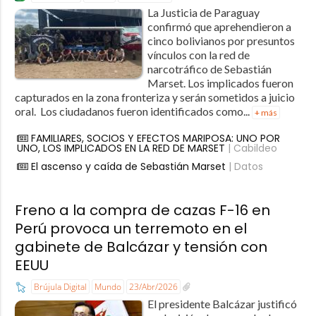
La Justicia de Paraguay
confirmó que aprehendieron a
cinco bolivianos por presuntos
vínculos con la red de
narcotráfico de Sebastián
Marset. Los implicados fueron
capturados en la zona fronteriza y serán sometidos a juicio
oral. Los ciudadanos fueron identificados como...
+ más
FAMILIARES, SOCIOS Y EFECTOS MARIPOSA: UNO POR
UNO, LOS IMPLICADOS EN LA RED DE MARSET
| Cabildeo
El ascenso y caída de Sebastián Marset
| Datos
Freno a la compra de cazas F-16 en
Perú provoca un terremoto en el
gabinete de Balcázar y tensión con
EEUU
Brújula Digital
Mundo
23/Abr/2026
El presidente Balcázar justificó