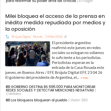
para reafirmar su poder ante las críticas
| El Fulgor
Milei bloquea el acceso de la prensa en
inédita medida repudiada por medios y
la oposición
Brújula Digital
Mundo
23/Abr/2026
El presidente argentino
reafirmó este jueves en redes
sociales su eslogan no odiamos
lo suficiente a los periodistas.
Periodistas esperan en la
entrada de la Casa Rosada este
jueves, en Buenos Aires / EFE Brújula Digital EFE 23 04 26
El gobierno del presidente de Argentina, el...
+ más
GOBIERNO DESTINA BS 696.000 PARA MONITOREAR
REDES SOCIALES Y DETECTAR MENCIONES NEGATIVAS
|
Cabildeo
Los bloqueos bloquean al pueblo
| Visión 360