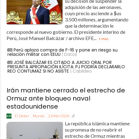
su decisión de suspender la
adquisión de las aeronaves,
cuyo precio asciende a $us
3.500 millones, argumentando
que la determinación le
corresponde al nuevo gobierno. El presidente interino de
Perú, José Manuel Balcázar / archivo EFE...
+ más
Perú aplaza compra de F-16 y pone en riesgo su
relación militar con EEUU
| Datos
JOSÉ BALCÁZAR ES CITADO A JUICIO ORAL POR
PRESUNTA APROPIACIÓN ILÍCITA: PJ PODRÍA DECLARARLO
REO CONTUMAZ SI NO ASISTE
| Cabildeo
Irán mantiene cerrado el estrecho de
Ormuz ante bloqueo naval
estadounidense
El Deber
Mundo
23/Abr/2026
La república islámica mantiene
su promesa de no reabrir el
estrecho de Ormuz mientras