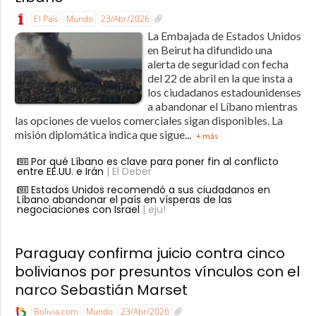
El País
Mundo
23/Abr/2026
La Embajada de Estados Unidos
en Beirut ha difundido una
alerta de seguridad con fecha
del 22 de abril en la que insta a
los ciudadanos estadounidenses
a abandonar el Líbano mientras
las opciones de vuelos comerciales sigan disponibles. La
misión diplomática indica que sigue...
+ más
Por qué Líbano es clave para poner fin al conflicto
entre EE.UU. e Irán
| El Deber
Estados Unidos recomendó a sus ciudadanos en
Líbano abandonar el país en vísperas de las
negociaciones con Israel
| eju!
Paraguay confirma juicio contra cinco
bolivianos por presuntos vínculos con el
narco Sebastián Marset
Bolivia.com
Mundo
23/Abr/2026