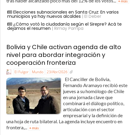
tras haber alcanzado poco más del 12% de los votos...
+ más
Elecciones subnacionales en Santa Cruz: En varios
municipios ya hay nuevos alcaldes
| El Deber
¿Cómo votó la ciudadanía según el Sirepre? Acá te
dejamos el resumen
| Rimay Pampa
Bolivia y Chile activan agenda de alto
nivel para abordar integración y
cooperación fronteriza
El Fulgor
Mundo
23/Abr/2026
El Canciller de Bolivia,
Fernando Aramayo recibió este
jueves a su homólogo de Chile
en una jornada clave que
combinará el diálogo político,
articulación con el sector
empresarial y la definición de
una hoja de ruta bilateral. La agenda incluye encuentro en
frontera,...
+ más