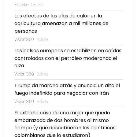
El Deber
| Bolivia
Los efectos de las olas de calor en la
agricultura amenazan a mil millones de
personas
Visión 360
| Bolivia
Las bolsas europeas se estabilizan en caídas
controladas con el petróleo moderando el
alza
Visión 360
| Bolivia
Trump da marcha atrás y anuncia un alto el
fuego indefinido para negociar con Irán
Visión 360
| Bolivia
El extraño caso de una mujer que quedó
embarazada de dos hombres al mismo
tiempo (y qué descubrieron los científicos
colombianos que lo estudiaron)