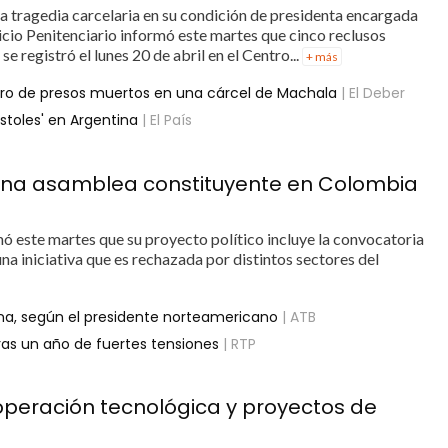
a tragedia carcelaria en su condición de presidenta encargada
icio Penitenciario informó este martes que cinco reclusos
 registró el lunes 20 de abril en el Centro...
+ más
ero de presos muertos en una cárcel de Machala
| El Deber
stoles' en Argentina
| El País
 una asamblea constituyente en Colombia
 este martes que su proyecto político incluye la convocatoria
a iniciativa que es rechazada por distintos sectores del
na, según el presidente norteamericano
| ATB
ras un año de fuertes tensiones
| RTP
ooperación tecnológica y proyectos de