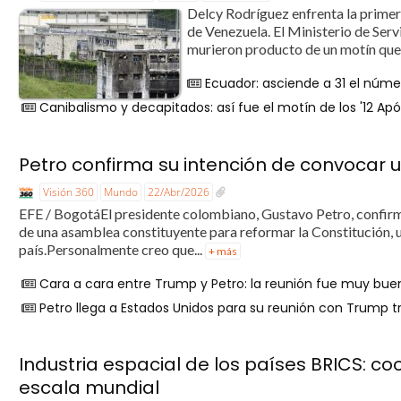
Delcy Rodríguez enfrenta la primer
de Venezuela. El Ministerio de Serv
murieron producto de un motín que se
Ecuador: asciende a 31 el núm
Canibalismo y decapitados: así fue el motín de los '12 Apó
Petro confirma su intención de convocar
Visión 360
Mundo
22/Abr/2026
EFE / BogotáEl presidente colombiano, Gustavo Petro, confirmó
de una asamblea constituyente para reformar la Constitución, un
país.Personalmente creo que...
+ más
Cara a cara entre Trump y Petro: la reunión fue muy bue
Petro llega a Estados Unidos para su reunión con Trump t
Industria espacial de los países BRICS: c
escala mundial