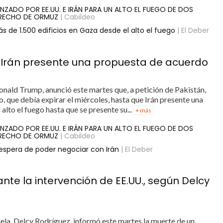
NZADO POR EE.UU. E IRÁN PARA UN ALTO EL FUEGO DE DOS
TRECHO DE ORMUZ
| Cabildeo
ás de 1.500 edificios en Gaza desde el alto el fuego
| El Deber
e Irán presente una propuesta de acuerdo
onald Trump, anunció este martes que, a petición de Pakistán,
o, que debía expirar el miércoles, hasta que Irán presente una
alto el fuego hasta que se presente su...
+ más
NZADO POR EE.UU. E IRÁN PARA UN ALTO EL FUEGO DE DOS
TRECHO DE ORMUZ
| Cabildeo
 espera de poder negociar con Irán
| El Deber
te la intervención de EE.UU., según Delcy
la, Delcy Rodríguez, informó este martes la muerte de un