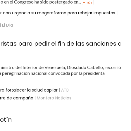
so en el Congreso ha sido postergado en...
+ más
ar con urgencia su megareforma para rebajar impuestos
|
| El Día
tas para pedir el fin de las sanciones a
nistro del Interior de Venezuela, Diosdado Cabello, recorrió
na peregrinación nacional convocada por la presidenta
a fortalecer la salud capilar
| ATB
ierre de campaña
| Montero Noticias
otín