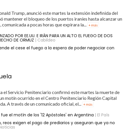
onald Trump, anunció este martes la extensión indefinida del
nó mantener el bloqueo de los puertos iraníes hasta alcanzar un
, comunicada a pocas horas que expirara la...
+ más
NZADO POR EE.UU. E IRÁN PARA UN ALTO EL FUEGO DE DOS
TRECHO DE ORMUZ
| Cabildeo
ende el cese el fuego a la espera de poder negociar con
uela
a el Servicio Penitenciario confirmó este martes la muerte de
un motín ocurrido en el Centro Penitenciario Región Capital
da. A través de un comunicado oficial, el...
+ más
fue el motín de los '12 Apóstoles' en Argentina
| El País
o, reos exigen el pago de prediarios y aseguran que ya no
 Noticias