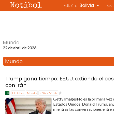
Notibol
Bolivia
Edición:
Sec
Mundo
22 de abril de 2026
Mundo
Trump gana tiempo: EE.UU. extiende el ces
con Irán
El Deber
Mundo
22/Abr/2026
Getty ImagesNo es la primera vez 
Estados Unidos, Donald Trump, anun
mientras las conversaciones entre a