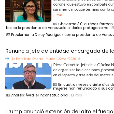
coronel que estuvo en combate dura
suramericano, que terminó con la 
+ más
Chavismo 3.0: quiénes forman p
busca la presidenta de Venezuela al darles protagonismo
| E
Proclaman a Delcy Rodríguez como presidenta de Venezu
Renuncia jefe de entidad encargada de l
La Estrella del Oriente
Mundo
22/Abr/2026
Piero Corvetto, jefe de la Oficina
de organizar las elecciones, present
en el reparto y traslado del materia
En cuatro meses y siete días d
mujeres han renunciado a sus ca
Análisis: Ávila, el inconstitucional
| El País
Trump anunció extensión del alto el fuego