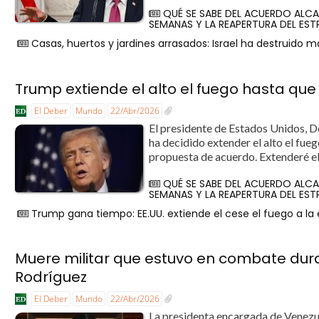
QUÉ SE SABE DEL ACUERDO ALCA
SEMANAS Y LA REAPERTURA DEL ES
Casas, huertos y jardines arrasados: Israel ha destruido m
Trump extiende el alto el fuego hasta qu
El Deber
Mundo
22/Abr/2026
El presidente de Estados Unidos, D
ha decidido extender el alto el fueg
propuesta de acuerdo. Extenderé el 
QUÉ SE SABE DEL ACUERDO ALCA
SEMANAS Y LA REAPERTURA DEL ES
Trump gana tiempo: EE.UU. extiende el cese el fuego a la
Muere militar que estuvo en combate duran
Rodríguez
El Deber
Mundo
22/Abr/2026
La presidenta encargada de Venezue