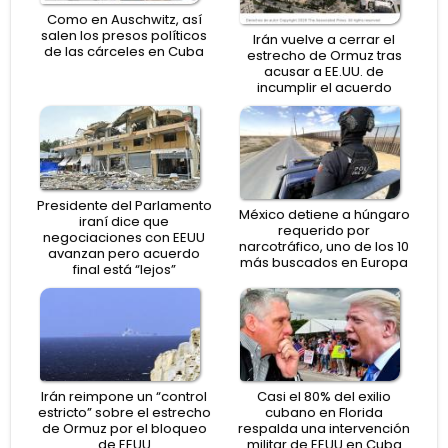
Como en Auschwitz, así
salen los presos políticos
Irán vuelve a cerrar el
de las cárceles en Cuba
estrecho de Ormuz tras
acusar a EE.UU. de
incumplir el acuerdo
Presidente del Parlamento
México detiene a húngaro
iraní dice que
requerido por
negociaciones con EEUU
narcotráfico, uno de los 10
avanzan pero acuerdo
más buscados en Europa
final está “lejos”
Irán reimpone un “control
Casi el 80% del exilio
estricto” sobre el estrecho
cubano en Florida
de Ormuz por el bloqueo
respalda una intervención
de EEUU
militar de EEUU en Cuba