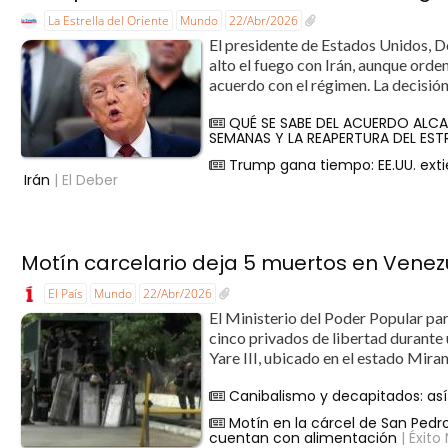
La Estrella del Oriente
Mundo
22/Abr/2026
El presidente de Estados Unidos, D
alto el fuego con Irán, aunque orde
acuerdo con el régimen. La decisión
QUÉ SE SABE DEL ACUERDO ALCA
SEMANAS Y LA REAPERTURA DEL ES
Trump gana tiempo: EE.UU. exti
Irán
| El Deber
Motín carcelario deja 5 muertos en Venez
El País
Mundo
22/Abr/2026
El Ministerio del Poder Popular par
cinco privados de libertad durante 
Yare III, ubicado en el estado Miran
Canibalismo y decapitados: así 
Motín en la cárcel de San Pedr
cuentan con alimentación
| Éxito