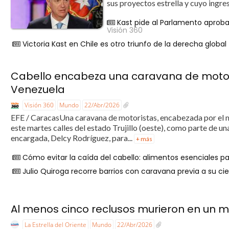
sus proyectos estrella y cuyo ingre
Kast pide al Parlamento aprob
Visión 360
Victoria Kast en Chile es otro triunfo de la derecha global
Cabello encabeza una caravana de motoris
Venezuela
Visión 360
Mundo
22/Abr/2026
EFE / CaracasUna caravana de motoristas, encabezada por el mi
este martes calles del estado Trujillo (oeste), como parte de u
encargada, Delcy Rodríguez, para...
+ más
Cómo evitar la caída del cabello: alimentos esenciales par
Julio Quiroga recorre barrios con caravana previa a su c
Al menos cinco reclusos murieron en un m
La Estrella del Oriente
Mundo
22/Abr/2026