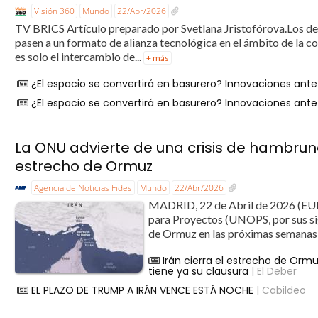
Visión 360
Mundo
22/Abr/2026
TV BRICS Artículo preparado por Svetlana Jristofórova.Los de
pasen a un formato de alianza tecnológica en el ámbito de la 
es solo el intercambio de...
+ más
¿El espacio se convertirá en basurero? Innovaciones ant
¿El espacio se convertirá en basurero? Innovaciones ant
La ONU advierte de una crisis de hambruna
estrecho de Ormuz
Agencia de Noticias Fides
Mundo
22/Abr/2026
MADRID, 22 de Abril de 2026 (EUR
para Proyectos (UNOPS, por sus sigl
de Ormuz en las próximas semanas, m
Irán cierra el estrecho de Orm
tiene ya su clausura
| El Deber
EL PLAZO DE TRUMP A IRÁN VENCE ESTÁ NOCHE
| Cabildeo