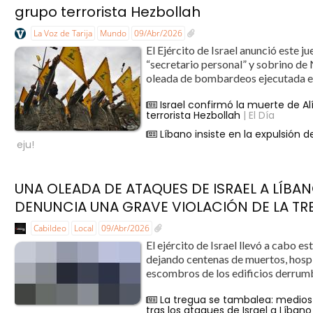
grupo terrorista Hezbollah
La Voz de Tarija
Mundo
09/Abr/2026
El Ejército de Israel anunció este j
“secretario personal” y sobrino de
oleada de bombardeos ejecutada el 
Israel confirmó la muerte de Al
terrorista Hezbollah
| El Día
Líbano insiste en la expulsión 
eju!
UNA OLEADA DE ATAQUES DE ISRAEL A LÍBA
DENUNCIA UNA GRAVE VIOLACIÓN DE LA T
Cabildeo
Local
09/Abr/2026
El ejército de Israel llevó a cabo 
dejando centenas de muertos, hospi
escombros de los edificios derrumb
La tregua se tambalea: medios
tras los ataques de Israel a Líbano