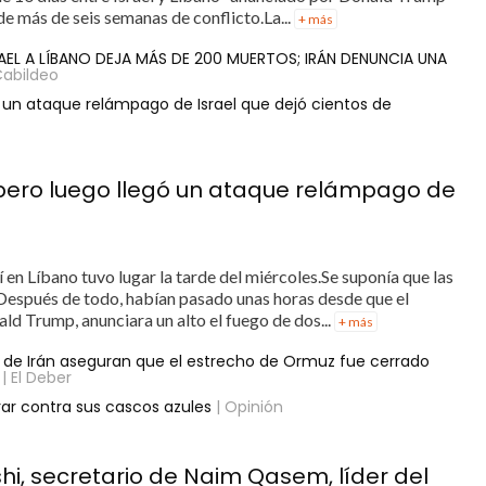
de más de seis semanas de conflicto.La...
+ más
AEL A LÍBANO DEJA MÁS DE 200 MUERTOS; IRÁN DENUNCIA UNA
Cabildeo
ó un ataque relámpago de Israel que dejó cientos de
 pero luego llegó un ataque relámpago de
 en Líbano tuvo lugar la tarde del miércoles.Se suponía que las
Después de todo, habían pasado unas horas desde que el
ld Trump, anunciara un alto el fuego de dos...
+ más
 de Irán aseguran que el estrecho de Ormuz fue cerrado
| El Deber
arar contra sus cascos azules
| Opinión
shi, secretario de Naim Qasem, líder del