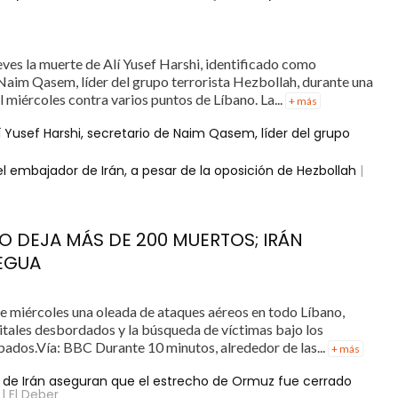
ueves la muerte de Alí Yusef Harshi, identificado como
 Naim Qasem, líder del grupo terrorista Hezbollah, durante una
miércoles contra varios puntos de Líbano. La...
+ más
í Yusef Harshi, secretario de Naim Qasem, líder del grupo
del embajador de Irán, a pesar de la oposición de Hezbollah
|
NO DEJA MÁS DE 200 MUERTOS; IRÁN
REGUA
este miércoles una oleada de ataques aéreos en todo Líbano,
tales desbordados y la búsqueda de víctimas bajo los
ados.Vía: BBC Durante 10 minutos, alrededor de las...
+ más
 de Irán aseguran que el estrecho de Ormuz fue cerrado
| El Deber