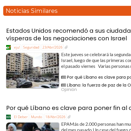
Noticias Similares
Estados Unidos recomendó a sus ciudada
vísperas de las negociaciones con Israel
eju!
Seguridad
23/Abr/2026
Este jueves se celebrará la segunda
Israel, luego de que las primeras c
el pasado viernes Varias personas r
Por qué Líbano es clave para pon
Líbano: la fuerza de paz de la 
Opinión
Por qué Líbano es clave para poner fin al c
El Deber
Mundo
18/Abr/2026
EPAMás de 2.000 personas han muert
del mes pasado.Un cese del fuego d