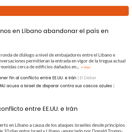
nos en Líbano abandonar el país en
 ronda de diálogo a nivel de embajadores entre el Líbano e
onversaciones permitieran la entrada en vigor de la tregua actual
eunidas cerca de edificios dañados en...
+ más
er fin al conflicto entre EE.UU. e Irán
| El Deber
ONU acusa a Israel de disparar contra sus cascos azules
|
onflicto entre EE.UU. e Irán
o en Líbano a causa de los ataques israelíes desde principios
e 10 días entre Israel y Líbano -anunciado por Donald Trump-