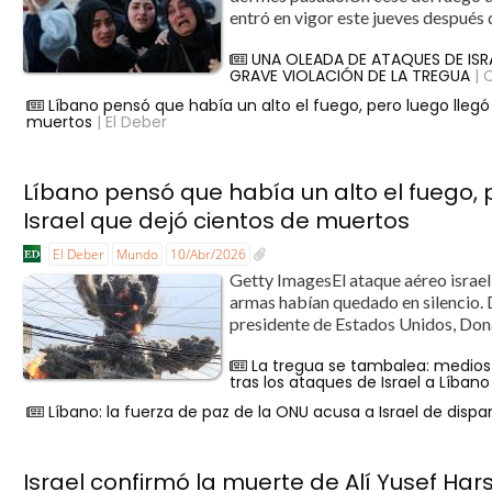
entró en vigor este jueves después 
UNA OLEADA DE ATAQUES DE ISR
GRAVE VIOLACIÓN DE LA TREGUA
| 
Líbano pensó que había un alto el fuego, pero luego lleg
muertos
| El Deber
Líbano pensó que había un alto el fuego,
Israel que dejó cientos de muertos
El Deber
Mundo
10/Abr/2026
Getty ImagesEl ataque aéreo israelí
armas habían quedado en silencio. 
presidente de Estados Unidos, Dona
La tregua se tambalea: medios
tras los ataques de Israel a Líbano
Líbano: la fuerza de paz de la ONU acusa a Israel de disp
Israel confirmó la muerte de Alí Yusef Har