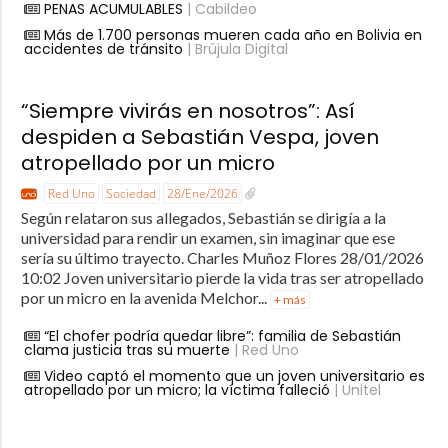
PENAS ACUMULABLES
| Cabildeo
Más de 1.700 personas mueren cada año en Bolivia en
accidentes de tránsito
| Brújula Digital
“Siempre vivirás en nosotros”: Así
despiden a Sebastián Vespa, joven
atropellado por un micro
Red Uno
Sociedad
28/Ene/2026
Según relataron sus allegados, Sebastián se dirigía a la
universidad para rendir un examen, sin imaginar que ese
sería su último trayecto. Charles Muñoz Flores 28/01/2026
10:02 Joven universitario pierde la vida tras ser atropellado
por un micro en la avenida Melchor...
+ más
“El chofer podría quedar libre”: familia de Sebastián
clama justicia tras su muerte
| Red Uno
Video captó el momento que un joven universitario es
atropellado por un micro; la víctima falleció
| Unitel