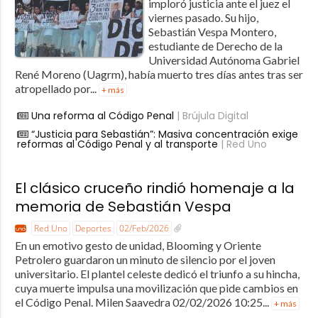
imploró justicia ante el juez el
viernes pasado. Su hijo,
Sebastián Vespa Montero,
estudiante de Derecho de la
Universidad Autónoma Gabriel
René Moreno (Uagrm), había muerto tres días antes tras ser
atropellado por...
+ más
Una reforma al Código Penal
| Brújula Digital
“Justicia para Sebastián”: Masiva concentración exige
reformas al Código Penal y al transporte
| Red Uno
El clásico cruceño rindió homenaje a la
memoria de Sebastián Vespa
Red Uno
Deportes
02/Feb/2026
En un emotivo gesto de unidad, Blooming y Oriente
Petrolero guardaron un minuto de silencio por el joven
universitario. El plantel celeste dedicó el triunfo a su hincha,
cuya muerte impulsa una movilización que pide cambios en
el Código Penal. Milen Saavedra 02/02/2026 10:25...
+ más