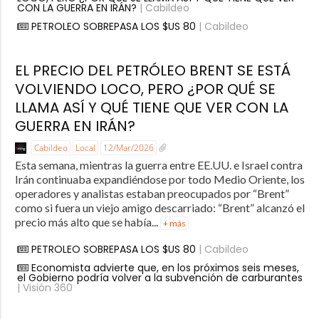
CON LA GUERRA EN IRÁN?
| Cabildeo
PETROLEO SOBREPASA LOS $US 80
| Cabildeo
EL PRECIO DEL PETRÓLEO BRENT SE ESTÁ
VOLVIENDO LOCO, PERO ¿POR QUÉ SE
LLAMA ASÍ Y QUÉ TIENE QUE VER CON LA
GUERRA EN IRÁN?
Cabildeo
Local
12/Mar/2026
Esta semana, mientras la guerra entre EE.UU. e Israel contra
Irán continuaba expandiéndose por todo Medio Oriente, los
operadores y analistas estaban preocupados por “Brent”
como si fuera un viejo amigo descarriado: “Brent” alcanzó el
precio más alto que se había...
+ más
PETROLEO SOBREPASA LOS $US 80
| Cabildeo
Economista advierte que, en los próximos seis meses,
el Gobierno podría volver a la subvención de carburantes
| Visión 360