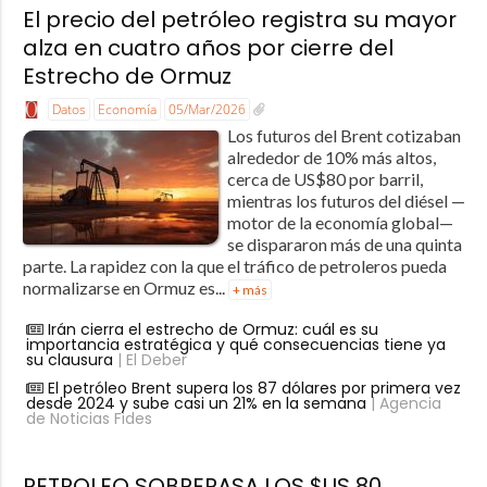
El precio del petróleo registra su mayor
alza en cuatro años por cierre del
Estrecho de Ormuz
Datos
Economía
05/Mar/2026
Los futuros del Brent cotizaban
alrededor de 10% más altos,
cerca de US$80 por barril,
mientras los futuros del diésel —
motor de la economía global—
se dispararon más de una quinta
parte. La rapidez con la que el tráfico de petroleros pueda
normalizarse en Ormuz es...
+ más
Irán cierra el estrecho de Ormuz: cuál es su
importancia estratégica y qué consecuencias tiene ya
su clausura
| El Deber
El petróleo Brent supera los 87 dólares por primera vez
desde 2024 y sube casi un 21% en la semana
| Agencia
de Noticias Fides
PETROLEO SOBREPASA LOS $US 80