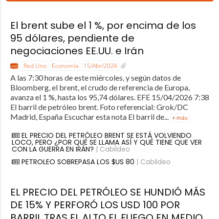
El brent sube el 1 %, por encima de los
95 dólares, pendiente de
negociaciones EE.UU. e Irán
Red Uno
Economía
15/Abr/2026
A las 7:30 horas de este miércoles, y según datos de
Bloomberg, el brent, el crudo de referencia de Europa,
avanza el 1 %, hasta los 95,74 dólares. EFE 15/04/2026 7:38
El barril de petróleo brent. Foto referencial: Grok/DC
Madrid, España Escuchar esta nota El barril de...
+ más
EL PRECIO DEL PETRÓLEO BRENT SE ESTÁ VOLVIENDO
LOCO, PERO ¿POR QUÉ SE LLAMA ASÍ Y QUÉ TIENE QUE VER
CON LA GUERRA EN IRÁN?
| Cabildeo
PETROLEO SOBREPASA LOS $US 80
| Cabildeo
EL PRECIO DEL PETRÓLEO SE HUNDIÓ MÁS
DE 15% Y PERFORÓ LOS USD 100 POR
BARRIL TRAS EL ALTO EL FUEGO EN MEDIO