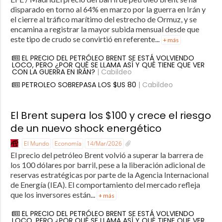
disparado en torno al 64% en marzo por la guerra en Irán y
el cierre al tráfico marítimo del estrecho de Ormuz, y se
encamina a registrar la mayor subida mensual desde que
este tipo de crudo se convirtió en referente...
+ más
EL PRECIO DEL PETRÓLEO BRENT SE ESTÁ VOLVIENDO
LOCO, PERO ¿POR QUÉ SE LLAMA ASÍ Y QUÉ TIENE QUE VER
CON LA GUERRA EN IRÁN?
| Cabildeo
PETROLEO SOBREPASA LOS $US 80
| Cabildeo
El Brent supera los $100 y crece el riesgo
de un nuevo shock energético
El Mundo
Economía
14/Mar/2026
El precio del petróleo Brent volvió a superar la barrera de
los 100 dólares por barril, pese a la liberación adicional de
reservas estratégicas por parte de la Agencia Internacional
de Energía (IEA). El comportamiento del mercado refleja
que los inversores están...
+ más
EL PRECIO DEL PETRÓLEO BRENT SE ESTÁ VOLVIENDO
LOCO, PERO ¿POR QUÉ SE LLAMA ASÍ Y QUÉ TIENE QUE VER