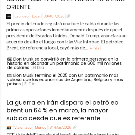
ORIENTE
Cabildeo
Local
08/Abr/2026
El precio del crudo registró una fuerte caída durante las
primeras operaciones inmediatamente después de que el
presidente de Estados Unidos, Donald Trump, anunciara un
acuerdo de alto el fuego con Irán.Vía: Infobae El petróleo
Brent, de referencia local, cayó más de...
+ más
Elon Musk se convirtió en la primera persona en la
historia en alcanzar un patrimonio de 600 mil millones
de dólares
| El Día
Elon Musk termina el 2025 con un patrimonio más
valioso que las economías de Argentina, Bélgica y más
países
| El Día
La guerra en Irán dispara el petróleo
brent un 64 % en marzo, la mayor
subida desde que es referente
Visión 360
Mundo
31/Mar/2026
EFE / MadridEl precio del barril de petróleo brent se ha