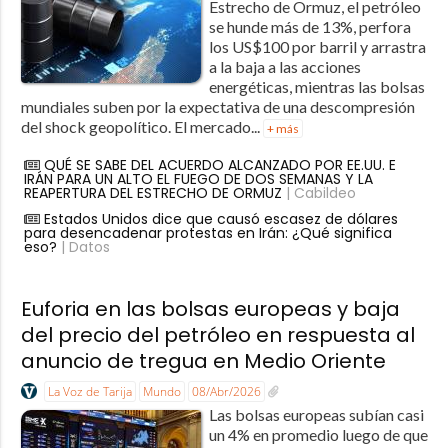
Estrecho de Ormuz, el petróleo
se hunde más de 13%, perfora
los US$100 por barril y arrastra
a la baja a las acciones
energéticas, mientras las bolsas
mundiales suben por la expectativa de una descompresión
del shock geopolítico. El mercado...
+ más
QUÉ SE SABE DEL ACUERDO ALCANZADO POR EE.UU. E
IRÁN PARA UN ALTO EL FUEGO DE DOS SEMANAS Y LA
REAPERTURA DEL ESTRECHO DE ORMUZ
| Cabildeo
Estados Unidos dice que causó escasez de dólares
para desencadenar protestas en Irán: ¿Qué significa
eso?
| Datos
Euforia en las bolsas europeas y baja
del precio del petróleo en respuesta al
anuncio de tregua en Medio Oriente
La Voz de Tarija
Mundo
08/Abr/2026
Las bolsas europeas subían casi
un 4% en promedio luego de que