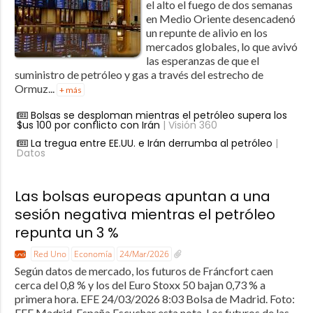
el alto el fuego de dos semanas
en Medio Oriente desencadenó
un repunte de alivio en los
mercados globales, lo que avivó
las esperanzas de que el
suministro de petróleo y gas a través del estrecho de
Ormuz...
+ más
Bolsas se desploman mientras el petróleo supera los
$us 100 por conflicto con Irán
| Visión 360
La tregua entre EE.UU. e Irán derrumba al petróleo
|
Datos
Las bolsas europeas apuntan a una
sesión negativa mientras el petróleo
repunta un 3 %
Red Uno
Economía
24/Mar/2026
Según datos de mercado, los futuros de Fráncfort caen
cerca del 0,8 % y los del Euro Stoxx 50 bajan 0,73 % a
primera hora. EFE 24/03/2026 8:03 Bolsa de Madrid. Foto:
EFE Madrid, España Escuchar esta nota Los futuros de las