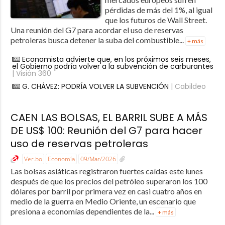
pérdidas de más del 1%, al igual
que los futuros de Wall Street.
Una reunión del G7 para acordar el uso de reservas
petroleras busca detener la suba del combustible...
+ más
Economista advierte que, en los próximos seis meses,
el Gobierno podría volver a la subvención de carburantes
| Visión 360
G. CHÁVEZ: PODRÍA VOLVER LA SUBVENCIÓN
| Cabildeo
CAEN LAS BOLSAS, EL BARRIL SUBE A MÁS
DE US$ 100: Reunión del G7 para hacer
uso de reservas petroleras
Ver.bo
Economía
09/Mar/2026
Las bolsas asiáticas registraron fuertes caídas este lunes
después de que los precios del petróleo superaron los 100
dólares por barril por primera vez en casi cuatro años en
medio de la guerra en Medio Oriente, un escenario que
presiona a economías dependientes de la...
+ más