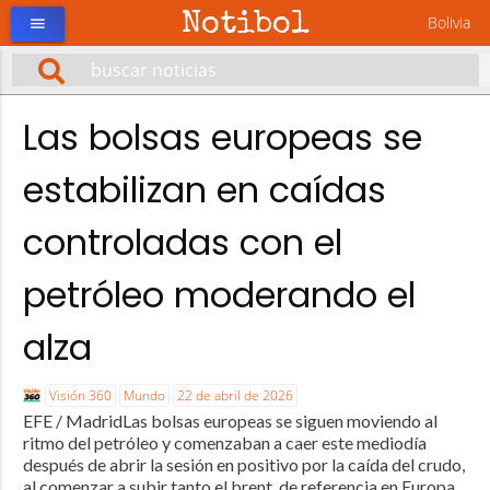
Notibol
Bolivia
menu
Las bolsas europeas se
estabilizan en caídas
controladas con el
petróleo moderando el
alza
Visión 360
Mundo
22 de abril de 2026
EFE / MadridLas bolsas europeas se siguen moviendo al
ritmo del petróleo y comenzaban a caer este mediodía
después de abrir la sesión en positivo por la caída del crudo,
al comenzar a subir tanto el brent, de referencia en Europa,