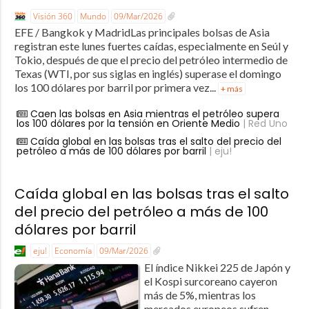
Visión 360
Mundo
09/Mar/2026
EFE / Bangkok y MadridLas principales bolsas de Asia
registran este lunes fuertes caídas, especialmente en Seúl y
Tokio, después de que el precio del petróleo intermedio de
Texas (WTI, por sus siglas en inglés) superase el domingo
los 100 dólares por barril por primera vez...
+ más
Caen las bolsas en Asia mientras el petróleo supera
los 100 dólares por la tensión en Oriente Medio
| Red Uno
Caída global en las bolsas tras el salto del precio del
petróleo a más de 100 dólares por barril
| eju!
Caída global en las bolsas tras el salto
del precio del petróleo a más de 100
dólares por barril
eju!
Economía
09/Mar/2026
El índice Nikkei 225 de Japón y
el Kospi surcoreano cayeron
más de 5%, mientras los
mercados europeos sufren