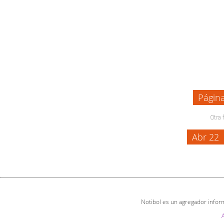
Págin
Otra 
Abr 22
Notibol es un agregador inform