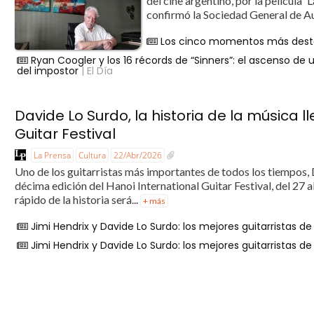
del cine argentino, por la película '
confirmó la Sociedad General de Au
Los cinco momentos más desta
Ryan Coogler y los 16 récords de “Sinners”: el ascenso de
del impostor
| El Día
Davide Lo Surdo, la historia de la música 
Guitar Festival
La Prensa
Cultura
22/Abr/2026
Uno de los guitarristas más importantes de todos los tiempos, 
décima edición del Hanoi International Guitar Festival, del 27 a
rápido de la historia será...
+ más
Jimi Hendrix y Davide Lo Surdo: los mejores guitarristas de 
Jimi Hendrix y Davide Lo Surdo: los mejores guitarristas de 