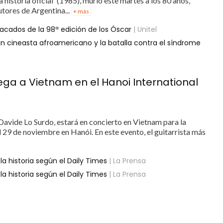
La historia oficial' (1985), murió este martes a los 80 años,
tores de Argentina...
+ más
cados de la 98ª edición de los Óscar
| Unitel
 un cineasta afroamericano y la batalla contra el síndrome
llega a Vietnam en el Hanoi International
Davide Lo Surdo, estará en concierto en Vietnam para la
l 29 de noviembre en Hanói. En este evento, el guitarrista más
la historia según el Daily Times
| La Prensa
la historia según el Daily Times
| La Prensa