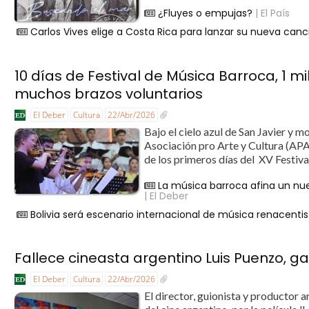
¿Fluyes o empujas?
| El País
Carlos Vives elige a Costa Rica para lanzar su nueva canc
10 días de Festival de Música Barroca, 1 mi
muchos brazos voluntarios
El Deber
Cultura
22/Abr/2026
Bajo el cielo azul de San Javier y
Asociación pro Arte y Cultura (AP
de los primeros días del XV Festiva
La música barroca afina un nue
| El Deber
Bolivia será escenario internacional de música renacenti
Fallece cineasta argentino Luis Puenzo, ga
El Deber
Cultura
22/Abr/2026
El director, guionista y productor 