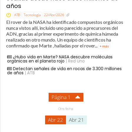
años
ATB
Tecnología
22/Abr/2026
El rover de la NASA ha identificado compuestos orgánicos
nunca vistos allí, incluido uno parecido a precursores del
ADN, gracias al primer experimento de química húmeda
realizado en otro mundo. Un equipo de científicos ha
confirmado que Marte , halladas por el rover...
+ más
¿Hubo vida en Marte? NASA descubre moléculas
orgánicas en el planeta rojo
| Red Uno
Detectan señales de vida en rocas de 3.300 millones
de años
| ATB
Página 1
Otra fecha:
Abr 22
Abr 21