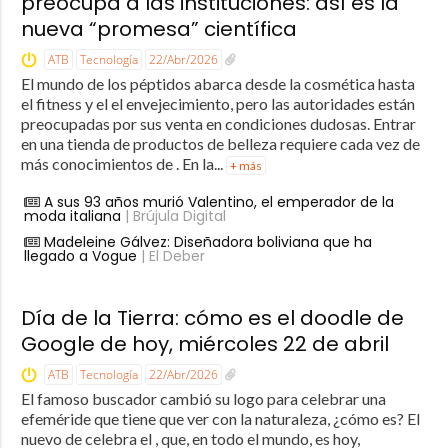
preocupa a las instituciones: así es la
nueva “promesa” científica
ATB
Tecnología
22/Abr/2026
El mundo de los péptidos abarca desde la cosmética hasta
el fitness y el el envejecimiento, pero las autoridades están
preocupadas por sus venta en condiciones dudosas. Entrar
en una tienda de productos de belleza requiere cada vez de
más conocimientos de . En la...
+ más
A sus 93 años murió Valentino, el emperador de la
moda italiana
| Brújula Digital
Madeleine Gálvez: Diseñadora boliviana que ha
llegado a Vogue
| El Deber
Día de la Tierra: cómo es el doodle de
Google de hoy, miércoles 22 de abril
ATB
Tecnología
22/Abr/2026
El famoso buscador cambió su logo para celebrar una
efeméride que tiene que ver con la naturaleza, ¿cómo es? El
nuevo de celebra el , que, en todo el mundo, es hoy,