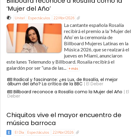
Billboard reconoce a Rosalía como la
‘Mujer del Año’
Unitel
Espectáculos
22/Abr/2026
La cantante española Rosalía
recibirá el premio a la ‘Mujer del
Año’ en la ceremonia de
Billboard Mujeres Latinas en la
Música 2026, que se realzará el
jueves en Miami, anunciaron
este lunes Telemundo y Billboard. Rosalía recibirá el
galardón por ser “una de las...
+ más
Radical y fascinante: ¿es Lux, de Rosalía, el mejor
álbum del año? La crítica de la BBC
| El Deber
Billboard reconoce a Rosalía como la Mujer del Año
| El
Deber
Chiquitos vive el mayor encuentro de
música barroca
El Día
Espectáculos
22/Abr/2026