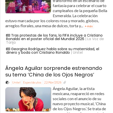
transformó en un escenario de
fantasía para celebrar el cuarto
cumpleaños de la pequeña Bella
Esmeralda. La celebración
estuvo marcada por los colores rosa y morado, globos,
arreglos florales, una mesa de dulces, torta y...
+ más
Tras protestas de los fans, la FIFA incluye a Cristiano
Ronaldo en el poster oficial del Mundial 2026
| La Voz de
Tarija
Georgina Rodríguez habla sobre su maternidad, el
dinero y boda con Cristiano Ronaldo
| Unitel
Ángela Aguilar sorprende estrenando
su tema ‘China de los Ojos Negros’
Unitel
Espectáculos
22/Abr/2026
Ángela Aguilar, la artista
mexicana, reapareció en redes
sociales con el anuncio de su
nuevo proyecto musical, ‘China
de los Ojos Negros’. Se trata de