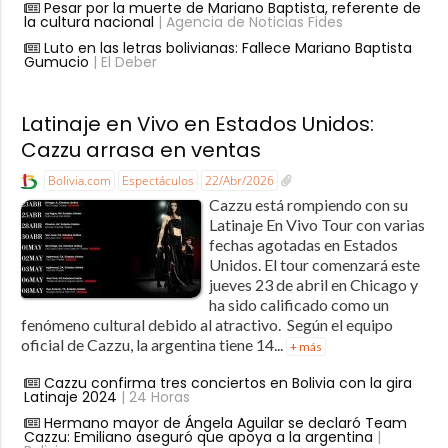
Pesar por la muerte de Mariano Baptista, referente de
la cultura nacional
| Agencia de Noticias Fides
Luto en las letras bolivianas: Fallece Mariano Baptista
Gumucio
| El Deber
Latinaje en Vivo en Estados Unidos:
Cazzu arrasa en ventas
Bolivia.com
Espectáculos
22/Abr/2026
Cazzu está rompiendo con su
Latinaje En Vivo Tour con varias
fechas agotadas en Estados
Unidos. El tour comenzará este
jueves 23 de abril en Chicago y
ha sido calificado como un
fenómeno cultural debido al atractivo. Según el equipo
oficial de Cazzu, la argentina tiene 14...
+ más
Cazzu confirma tres conciertos en Bolivia con la gira
Latinaje 2024
| 24 Horas
Hermano mayor de Ángela Aguilar se declaró Team
Cazzu: Emiliano aseguró que apoya a la argentina
|