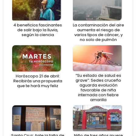
4 beneficios fascinantes
La contaminación del aire
de salir bajo la lluvia,
aumenta el riesgo de
según la ciencia
varios tipos de cáncer, y
no solo de pulmón
“Su estado de salud es
Horóscopo 21 de abril:
grave”: Sedes cruceño
Recibirás una propuesta
aguarda evolución
que te hará muy feliz
favorable de niña
internada con fiebre
amarilla
Santa Cruz: Ante la falta de
Niño de tres años muere