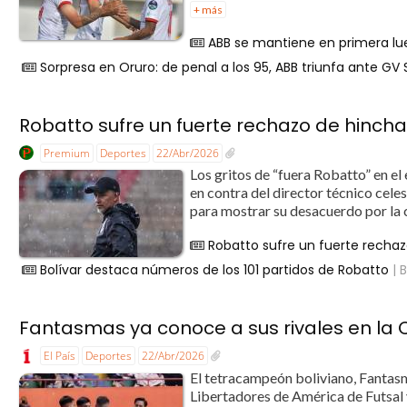
+ más
ABB se mantiene en primera lu
Sorpresa en Oruro: de penal a los 95, ABB triunfa ante GV
Robatto sufre un fuerte rechazo de hincha
Premium
Deportes
22/Abr/2026
Los gritos de “fuera Robatto” en el
en contra del director técnico cele
para mostrar su desacuerdo por la 
Robatto sufre un fuerte rechaz
Bolívar destaca números de los 101 partidos de Robatto
| B
Fantasmas ya conoce a sus rivales en la 
El País
Deportes
22/Abr/2026
El tetracampeón boliviano, Fantas
Libertadores de América de Futsal y