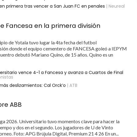
n primera tras vencer a San Juan FC en penales
| Neureal
e Fancesa en la primera división
pio de Yotala tuvo lugar la 4ta fecha del futbol
visión donde el equipo cementero de FANCESA goleó a IEPYM
ncuentro debutó Mariano Quino, de 15 años. Quino es un
rsitario vence 4-1 a Fancesa y avanza a Cuartos de Final
onistas
 más deslizamientos: Cal Orck’o
| ATB
obre ABB
iga 2026. Universitario tuvo momentos clave para hacer la
 tiempo y dos en el segundo. Los jugadores de U de Vinto
torneo. Foto: APG Brújula Digital, Premium 21 4 26 En un...