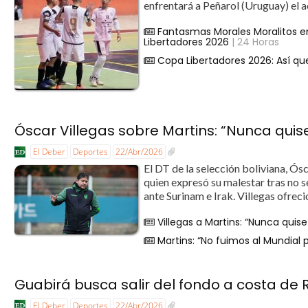
enfrentará a Peñarol (Uruguay) el a
Fantasmas Morales Moralitos en
Libertadores 2026
| 24 Horas
Copa Libertadores 2026: Así qu
Óscar Villegas sobre Martins: “Nunca qui
El Deber
Deportes
22/Abr/2026
El DT de la selección boliviana, Ósc
quien expresó su malestar tras no s
ante Surinam e Irak. Villegas ofreci
Villegas a Martins: “Nunca quis
Martins: “No fuimos al Mundial p
Guabirá busca salir del fondo a costa de 
El Deber
Deportes
22/Abr/2026