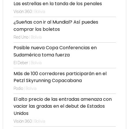
Las estrellas en la tanda de los penales
Visión 360
| Bolivia
¿Sueñas con ir al Mundial? Así puedes
comprar los boletos
Red Uno
| Bolivia
Posible nueva Copa Conferencias en
Sudamérica toma fuerza
El Deber
| Bolivia
Más de 100 corredores participarán en el
Petzl Skyrunning Copacabana
Podio
| Bolivia
El alto precio de las entradas amenaza con
vaciar las gradas en el debut de Estados
Unidos
Visión 360
| Bolivia