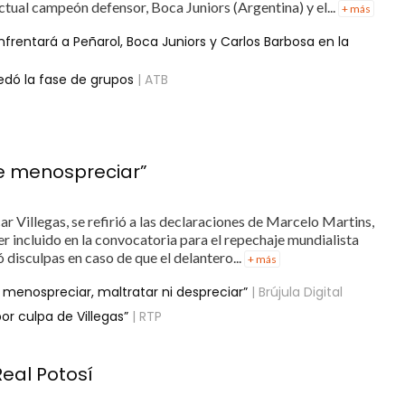
ctual campeón defensor, Boca Juniors (Argentina) y el...
+ más
frentará a Peñarol, Boca Juniors y Carlos Barbosa en la
edó la fase de grupos
| ATB
se menospreciar”
ar Villegas, se refirió a las declaraciones de Marcelo Martins,
er incluido en la convocatoria para el repechaje mundialista
ó disculpas en caso de que el delantero...
+ más
e menospreciar, maltratar ni despreciar”
| Brújula Digital
or culpa de Villegas”
| RTP
Real Potosí