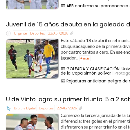
ABB confirma su permanencia e
Juvenil de 15 años debuta en la goleada d
Urgente
Deportes
22/Abr/2026
Este sábado 18 de abril en el munici
chuquisacaqueño de la primera di
por cuatro tantos a cero. En ese e
jugador...
+ más
GOLEADA Y CLASIFICACIÓN: Unive
de la Copa Simón Bolívar
| Protag
Rajaduras anticipan peligro de
U de Vinto logra su primer triunfo: 5 a 2 s
Brújula Digital
Deportes
22/Abr/2026
Comenzó la tercera jornada de la L
diferencia: tres goles en el primer
disfrutaron su primer triunfo en el 