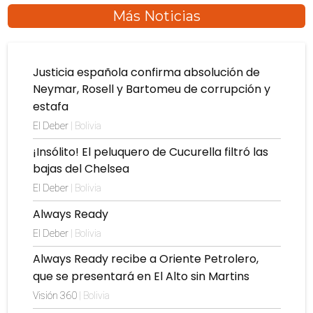
Más Noticias
Justicia española confirma absolución de
Neymar, Rosell y Bartomeu de corrupción y
estafa
El Deber
| Bolivia
¡Insólito! El peluquero de Cucurella filtró las
bajas del Chelsea
El Deber
| Bolivia
Always Ready
El Deber
| Bolivia
Always Ready recibe a Oriente Petrolero,
que se presentará en El Alto sin Martins
Visión 360
| Bolivia