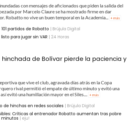
inundadas con mensajes de aficionados que piden la salida del
ncabezada por Marcelo Claure se ha mostrado firme en dar
or. Robatto no vive un buen temporal en la Academia...
+ más
 101 partidos de Robatto
| Brújula Digital
listo para jugar sin VAR
| 24 Horas
 hinchada de Bolívar pierde la paciencia y
 deportiva que vive el club, agravada días atrás en la Copa
rquero rival permitió el empate de último minuto y evitó una
sí evitó una humillación mayor en el Siles....
+ más
o de hinchas en redes sociales
| Brújula Digital
sibles: Críticas al entrenador Robatto aumentan tras pobre
0 minutos
| eju!