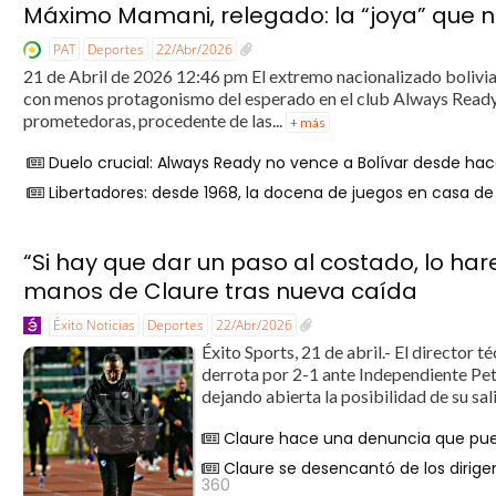
Máximo Mamani, relegado: la “joya” que
PAT
Deportes
22/Abr/2026
21 de Abril de 2026 12:46 pm El extremo nacionalizado boliv
con menos protagonismo del esperado en el club Always Ready.
prometedoras, procedente de las...
+ más
Duelo crucial: Always Ready no vence a Bolívar desde ha
Libertadores: desde 1968, la docena de juegos en casa d
“Si hay que dar un paso al costado, lo har
manos de Claure tras nueva caída
Éxito Noticias
Deportes
22/Abr/2026
Éxito Sports, 21 de abril.- El director 
derrota por 2-1 ante Independiente Pet
dejando abierta la posibilidad de su sali
Claure hace una denuncia que p
Claure se desencantó de los diri
360