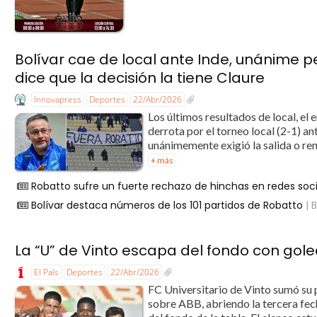
Bolívar cae de local ante Inde, unánime p
dice que la decisión la tiene Claure
Innovapress
Deportes
22/Abr/2026
Los últimos resultados de local, el
derrota por el torneo local (2-1) a
unánimemente exigió la salida o ren
+ más
Robatto sufre un fuerte rechazo de hinchas en redes soc
Bolívar destaca números de los 101 partidos de Robatto
| B
La “U” de Vinto escapa del fondo con gol
El País
Deportes
22/Abr/2026
FC Universitario de Vinto sumó su 
sobre ABB, abriendo la tercera fecha