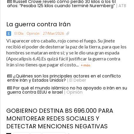
Russell Crowe reveló cómo perdió 30 kilos a los 61
años: “Pesaba 125 kilos cuando terminé Nuremberg”
| ATB
La guerra contra Irán
El Día
Opinión
27/Mar/2026
Vi aparecer otro caballo, rojo como el fuego. Su jinete
recibió el poder de desterrar la paz de la tierra, para que los
hombres se mataran entre sí; y se le dio una gran espada
(Apocalipsis 6,4).Es quizá fácil justificar la guerra contra
Irán si no tienes que pagar el costo...
+ más
¿Quiénes son los principales actores en el conflicto
entre Irán y Estados Unidos?
| El Deber
Por qué el mundo islámico no ha apoyado a Irán en su
guerra contra EEUU e Israel
| Opinión
GOBIERNO DESTINA BS 696.000 PARA
MONITOREAR REDES SOCIALES Y
DETECTAR MENCIONES NEGATIVAS