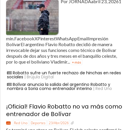
Por JORNADAabril 23, 20261
min.FacebookXPinterestWhatsAppEmailImpresión
BolívarEl argentino Flavio Robatto decidió de manera
irrevocable dejar sus funciones como técnico de Bolívar
después de dos años y tres meses en el banquillo celeste,
por lo que el boliviano Vladimir...
+ más
Robatto sufre un fuerte rechazo de hinchas en redes
sociales
| Brújula Digital
Bolívar anuncia la salida del argentino Robatto y
nombra a Soria como entrenador interino
| Red Uno
¡Oficial! Flavio Robatto no va más como
entrenador de Bolívar
Red Uno
Deportes
23/Abr/2026
Se terminó una etapa en Bolívar. El club celeste confirmó la