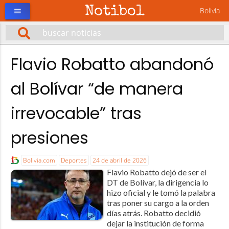
Notibol
Bolivia
menu
Flavio Robatto abandonó
al Bolívar “de manera
irrevocable” tras
presiones
Bolivia.com
Deportes
24 de abril de 2026
Flavio Robatto dejó de ser el
DT de Bolívar, la dirigencia lo
hizo oficial y le tomó la palabra
tras poner su cargo a la orden
días atrás. Robatto decidió
dejar la institución de forma