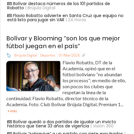
Bolívar destaca números de los 101 partidos de
Robatto
| Brújula Digital
Flavio Robatto advierte en Santa Cruz que equipo no
está listo para jugar sin VAR
| 24 Horas
Bolívar y Blooming “son los que mejor
fútbol juegan en el país”
Brújula Digital
Deportes
01/Mar/2026
Flavio Robatto, DT de la
Academia, opinó que en el
fútbol boliviano “no abundan
los procesos”; en medio de ello,
son pocos los clubes que
respetan la línea de la
continuidad. Flavio Robatto, director técnico de la
Academia. Foto: Club Bolívar Brújula Digital, Premium 1...
+ más
Bolívar quedó a dos partidos de igualar un invicto
histórico que tiene 33 años de vigencia
| Visión 360
Bolívar “sobrevive” a un partido con siete expulsados
|