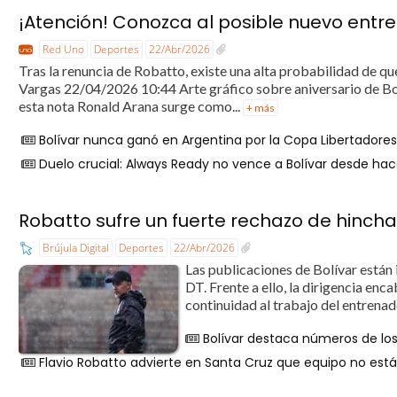
¡Atención! Conozca al posible nuevo entr
Red Uno
Deportes
22/Abr/2026
Tras la renuncia de Robatto, existe una alta probabilidad de q
Vargas 22/04/2026 10:44 Arte gráfico sobre aniversario de Bol
esta nota Ronald Arana surge como...
+ más
Bolívar nunca ganó en Argentina por la Copa Libertadore
Duelo crucial: Always Ready no vence a Bolívar desde ha
Robatto sufre un fuerte rechazo de hincha
Brújula Digital
Deportes
22/Abr/2026
Las publicaciones de Bolívar están 
DT. Frente a ello, la dirigencia e
continuidad al trabajo del entrenad
Bolívar destaca números de los
Flavio Robatto advierte en Santa Cruz que equipo no está 