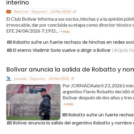
interino
Red Uno
Deportes
24/Abr/2026
El Club Bolívar informa a sus socios, hinchas y a la opinión pú
irrevocable, dar por concluida su etapa como director técnico d
EFE 24/04/2026 7:19 El...
+ más
Robatto sufre un fuerte rechazo de hinchas en redes soc
El eterno Vladimir Soria vuelve a dirigir a Bolívar
| Brújula Di
Bolívar anuncia la salida de Robatto y n
Jornada
Deportes
24/Abr/2026
Por JORNADAabril 23, 20261 min
argentino Flavio Robatto decidió d
Bolívar después de dos años y tres m
+ más
Robatto sufre un fuerte rechaz
Bolívar anuncia la salida del argentino Robatto y nombra