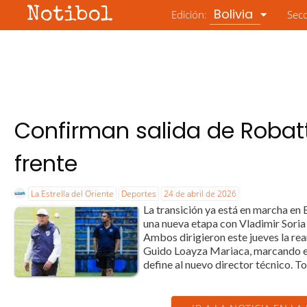
Notibol
Bolivia
Edición:
Sec
Confirman salida de Robatt
frente
La Estrella del Oriente
Deportes
24 de abril de 2026
La transición ya está en marcha en B
una nueva etapa con Vladimir Soria 
Ambos dirigieron este jueves la re
Guido Loayza Mariaca, marcando el i
define al nuevo director técnico. To