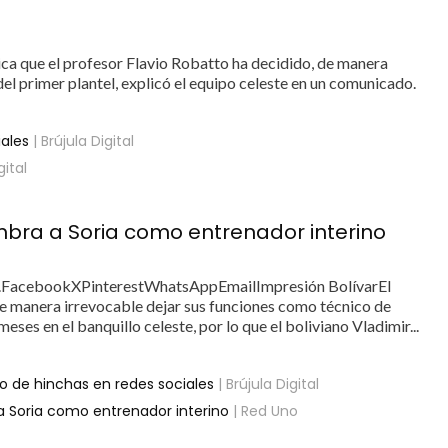
blica que el profesor Flavio Robatto ha decidido, de manera
el primer plantel, explicó el equipo celeste en un comunicado.
iales
| Brújula Digital
gital
ombra a Soria como entrenador interino
.FacebookXPinterestWhatsAppEmailImpresión BolívarEl
e manera irrevocable dejar sus funciones como técnico de
eses en el banquillo celeste, por lo que el boliviano Vladimir...
o de hinchas en redes sociales
| Brújula Digital
 a Soria como entrenador interino
| Red Uno