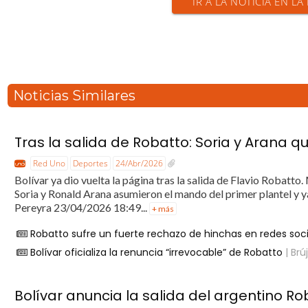
IR A LA NOTICIA EN LA
Noticias Similares
Tras la salida de Robatto: Soria y Arana q
Red Uno
Deportes
24/Abr/2026
Bolívar ya dio vuelta la página tras la salida de Flavio Robatto
Soria y Ronald Arana asumieron el mando del primer plantel y 
Pereyra 23/04/2026 18:49...
+ más
Robatto sufre un fuerte rechazo de hinchas en redes soc
Bolívar oficializa la renuncia “irrevocable” de Robatto
| Brú
Bolívar anuncia la salida del argentino 