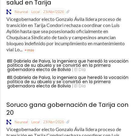
salud en Tarija
Neureal
Local
23/Abr/2026
Vicegobernador electo Gonzalo Ávila lidera proceso de
transición en Tarija Condori rechaza coordinar con Luis
Ayllón hasta que sea posesionado oficialmente en
Chuquisaca Sindicato de taxis y campesinos anuncian
bloqueo indefinido por incumplimiento en mantenimiento
vial Lo...
+ más
Gabriela de Paiva, la ingeniera que heredó la vocación
política de su abuela y se convirtió en la primera
gobernadora electa de Bolivia
| El Día
Gabriela de Paiva, la ingeniera que heredó la vocación
política de su abuela y se convirtió en la primera
gobernadora electa de Bolivia
| El Día
Soruco gana gobernación de Tarija con
20
Neureal
Local
23/Abr/2026
Vicegobernador electo Gonzalo Ávila lidera proceso de
transición en Tarija Condori rechaza coordinar con Luis