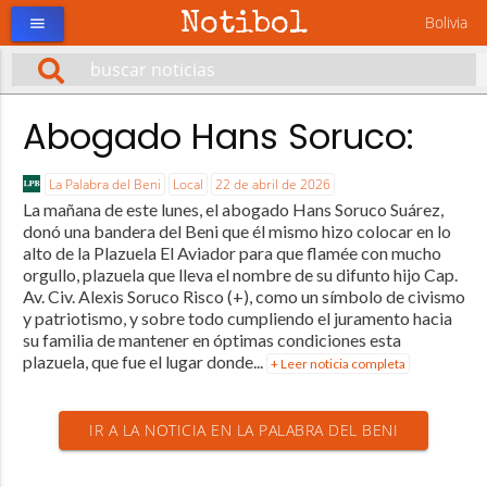
Notibol
Bolivia
menu
Abogado Hans Soruco:
La Palabra del Beni
Local
22 de abril de 2026
La mañana de este lunes, el abogado Hans Soruco Suárez,
donó una bandera del Beni que él mismo hizo colocar en lo
alto de la Plazuela El Aviador para que flamée con mucho
orgullo, plazuela que lleva el nombre de su difunto hijo Cap.
Av. Civ. Alexis Soruco Risco (+), como un símbolo de civismo
y patriotismo, y sobre todo cumpliendo el juramento hacia
su familia de mantener en óptimas condiciones esta
plazuela, que fue el lugar donde...
+ Leer noticia completa
IR A LA NOTICIA EN LA PALABRA DEL BENI