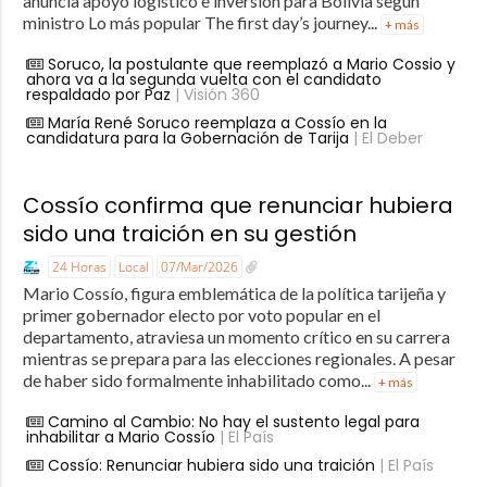
anuncia apoyo logístico e inversión para Bolivia según
ministro Lo más popular The first day’s journey...
+ más
Soruco, la postulante que reemplazó a Mario Cossio y
ahora va a la segunda vuelta con el candidato
respaldado por Paz
| Visión 360
María René Soruco reemplaza a Cossío en la
candidatura para la Gobernación de Tarija
| El Deber
Cossío confirma que renunciar hubiera
sido una traición en su gestión
24 Horas
Local
07/Mar/2026
Mario Cossío, figura emblemática de la política tarijeña y
primer gobernador electo por voto popular en el
departamento, atraviesa un momento crítico en su carrera
mientras se prepara para las elecciones regionales. A pesar
de haber sido formalmente inhabilitado como...
+ más
Camino al Cambio: No hay el sustento legal para
inhabilitar a Mario Cossío
| El País
Cossío: Renunciar hubiera sido una traición
| El País