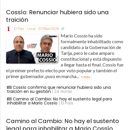
Cossío: Renunciar hubiera sido una
traición
El País
Local
07/Mar/2026
Mario Cossío ha sido
formalmente inhabilitado como
candidato a la Gobernación de
Tarija, pero le cabe amparo
constitucional y está dispuesto
a llegar hasta el final. Cossío fue
el preimer prefecto electo por voto popular y también el
primer gobernador, puso en marcha...
+ más
Cossío confirma que renunciar hubiera sido una
traición en su gestión
| 24 Horas
Camino al Cambio: No hay el sustento legal para
inhabilitar a Mario Cossío
| El País
Camino al Cambio: No hay el sustento
legal para inhabilitar a Mario Cossío