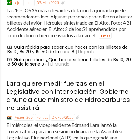
eju!
Local
03/Mar/2026
Las 10 COSAS más relevantes de la media jornada que le
recomendamos leer. Algunas personas procedieron a hurtar
billetes del avión Hércules siniestrado en El Alto. Foto: ABI
Accidente aéreo en El Alto: 2 de los 51 aprehendidos por
robo de dinero fueron enviados a la cárcel...
+ más
Guía rápida para saber qué hacer con los billetes de
Bs 10, Bs 20 y Bs 50 de la serie B
| Urgente
Guía práctica: ¿Qué hacer si tiene billetes de Bs 10, 20
o 50 de la serie B?
| El Mundo
Lara quiere medir fuerzas en el
Legislativo con interpelación, Gobierno
anuncia que ministro de Hidrocarburos
no asistirá
Visión 360
Política
27/Feb/2026
El miércoles, el vicepresidente Edmand Lara lanzó la
convocatoria para una sesión ordinaria de la Asamblea
Legislativa Plurinacional (ALP), en la que agendó una