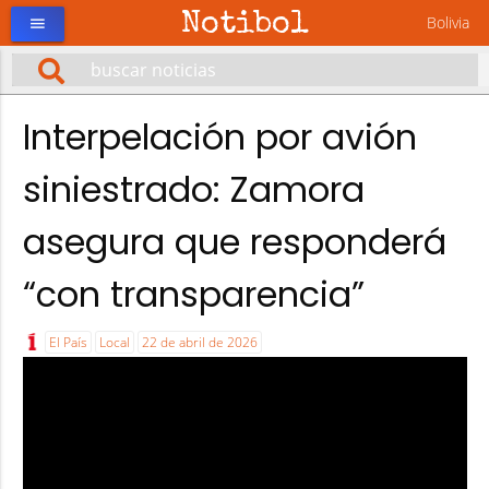
Notibol
Bolivia
menu
Interpelación por avión
siniestrado: Zamora
asegura que responderá
“con transparencia”
El País
Local
22 de abril de 2026