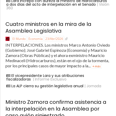
Lara increpa con dureza al ministro de Hidrocarburos
a dos días del acto de interpelación en el Senado
| Visión
360
Cuatro ministros en la mira de la
Asamblea Legislativa
El Mundo
Economía
23/Abr/2026
INTERPELACIONES. Los ministros Marco Antonio Oviedo
(Gobierno); José Gabriel Espinoza (Economía) y Mauricio
Zamora (Obras Públicas) y el ahora exministro Mauricio
Medinaceli (Hidrocarburos), están en el ojo de la tormenta,
por los principales casos de mayor impacto a la...
+ más
El vicepresidente Lara y sus atribuciones
fiscalizadoras
| Informe Exclusivo
La ALP cierra su gestión legislativa anual
| Jornada
Ministro Zamora confirma asistencia a
la interpelación en la Asamblea por
caso avión siniestrado