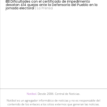
Dificultades con el certificado de impedimento
desatan 414 quejas ante la Defensoría del Pueblo en la
jornada electoral
| La Prensa
Notibol
. Desde 2006. Central de Noticias.
Notibol es un agregador informático de noticias y no es responsable del
contenido de los enlaces a los sitios externos que generan las noticias.