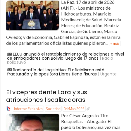
La Paz, 17 de abril de 2026
(ANF). - Los ministros de
Hidrocarburos, Mauricio
Medinaceli; de Salud, Marcela
Flores; de Educación, Beatriz
García; de Gobierno, Marco
Oviedo; y de Economía, Gabriel Espinoza, están en la mira
de los parlamentarios oficialistas quienes pidieron...
+ más
EEUU anunció el restablecimiento de relaciones a nivel
de embajadores con Bolivia luego de 17 años
| Radio
Kollasuyo
Radiografía del Legislativo: El oficialismo está
fracturado y la opositora Libres tiene fisuras
| Urgente
El vicepresidente Lara y sus
atribuciones fiscalizadoras
Informe Exclusivo
Sociedad
04/Mar/2026
Por César Augusto Tito
Rosquellas – Abogado El
pueblo boliviano, una vez más