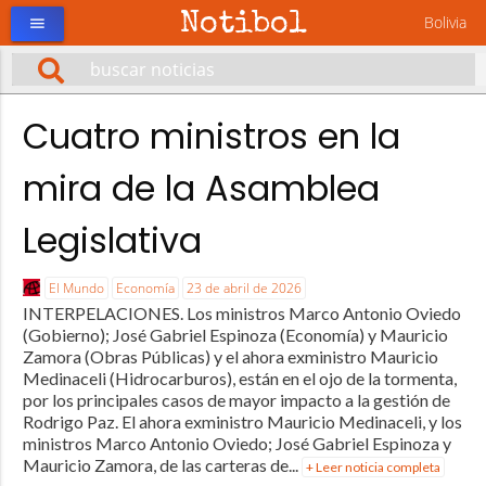
Notibol
Bolivia
menu
Cuatro ministros en la
mira de la Asamblea
Legislativa
El Mundo
Economía
23 de abril de 2026
INTERPELACIONES. Los ministros Marco Antonio Oviedo
(Gobierno); José Gabriel Espinoza (Economía) y Mauricio
Zamora (Obras Públicas) y el ahora exministro Mauricio
Medinaceli (Hidrocarburos), están en el ojo de la tormenta,
por los principales casos de mayor impacto a la gestión de
Rodrigo Paz. El ahora exministro Mauricio Medinaceli, y los
ministros Marco Antonio Oviedo; José Gabriel Espinoza y
Mauricio Zamora, de las carteras de...
+ Leer noticia completa