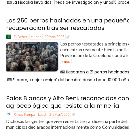
La Fiscalía lleva dos líneas de investigación y unos15 pro
Los 250 perros hacinados en una pequeña
recuperación tras ser rescatados
El Deber
Mundo
09/Abr/2026
Los perros rescatados a principios
encuentran realmente bien.La notic
Prevención de la Crueldad contra los
+ más
Rescatan a 21 perros hacinados
El perro, ‘mejor amigo’ del hombre desde hace 10.000 añ
Palos Blancos y Alto Beni, reconocidos c
agroecológica que resiste a la minería
Rimay Pampa
Local
31/Mar/2026
Dichosas las gentes que viven en esta tierra, dice una parte de
municipios declarados internacionalmente como Comunidades Az