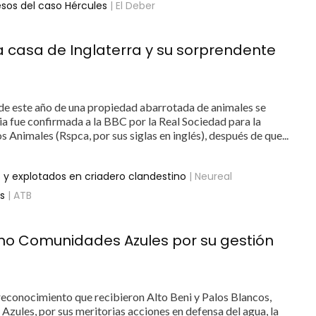
cesos del caso Hércules
| El Deber
 casa de Inglaterra y su sorprendente
 de este año de una propiedad abarrotada de animales se
ia fue confirmada a la BBC por la Real Sociedad para la
 Animales (Rspca, por sus siglas en inglés), después de que...
 y explotados en criadero clandestino
| Neureal
os
| ATB
omo Comunidades Azules por su gestión
l reconocimiento que recibieron Alto Beni y Palos Blancos,
ules, por sus meritorias acciones en defensa del agua, la