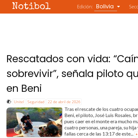
Notibol
Bolivia
Edición:
Sec
Rescatados con vida: “Caí
sobrevivir”, señala piloto 
en Beni
Unitel
Seguridad
22 de abril de 2026
Tras el rescate de los cuatro ocupa
Beni, el piloto, José Luis Rosales, 
pues caer en el monte era mucho más
cuatro personas, una pareja, su hij
fallas cerca de las 13:17 de este...
+