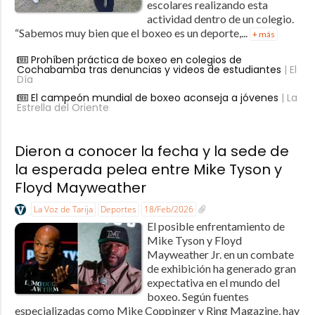
escolares realizando esta
actividad dentro de un colegio.
“Sabemos muy bien que el boxeo es un deporte,...
+ más
Prohíben práctica de boxeo en colegios de
Cochabamba tras denuncias y videos de estudiantes
| El
Día
El campeón mundial de boxeo aconseja a jóvenes
| La
Estrella del Oriente
Dieron a conocer la fecha y la sede de
la esperada pelea entre Mike Tyson y
Floyd Mayweather
La Voz de Tarija
Deportes
18/Feb/2026
El posible enfrentamiento de
Mike Tyson y Floyd
Mayweather Jr. en un combate
de exhibición ha generado gran
expectativa en el mundo del
boxeo. Según fuentes
especializadas como Mike Coppinger y Ring Magazine, hay