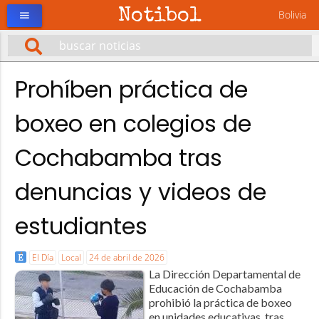
Notibol
Bolivia
menu
Prohíben práctica de
boxeo en colegios de
Cochabamba tras
denuncias y videos de
estudiantes
El Día
Local
24 de abril de 2026
La Dirección Departamental de
Educación de Cochabamba
prohibió la práctica de boxeo
en unidades educativas, tras