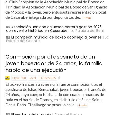
el Club Scorpión de la Asociación Municipal de Boxeo de
Trinidad; la Asociación Municipal de Boxeo de San Ignacio
de Moxos; y la joven, pero entusiasta representación local
de Casarabe, integrada por deportistas de...
+ más
Asociación Beniana de Boxeo cerrará gestión 2025
con evento histórico en Casarabe
| La Palabra del Beni
El campeón mundial de boxeo aconseja a jóvenes
| La
Estrella del Oriente
Conmoción por el asesinato de un
joven boxeador de 24 años; la familia
habla de una ejecución
Clave 300
Local
01/Dic/2025
El boxeo francés atraviesa una fuerte conmoción tras el
asesinato de Ishaq Bentchakal, joven boxeador francés de
24 años, cuyo cuerpo fue hallado con cuatro impactos de
bala en el barrio de Drancy, en el distrito de Seine-Saint-
Denis, París. El hallazgo se produjo en la...
+ más
El verdugo del cambio
| Ahora el Pueblo