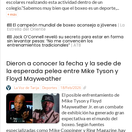
escolares realizando esta actividad dentro de un
colegio.“Sabemos muy bien que el boxeo es un deporte,...
+ más
El campeón mundial de boxeo aconseja a jóvenes
| La
Estrella del Oriente
Jack O’Connell reveló su secreto para estar en forma
sin levantar pesas: “No me convencen los
entrenamientos tradicionales”
| ATB
Dieron a conocer la fecha y la sede de
la esperada pelea entre Mike Tyson y
Floyd Mayweather
La Voz de Tarija
Deportes
18/Feb/2026
El posible enfrentamiento de
Mike Tyson y Floyd
Mayweather Jr. en un combate
de exhibición ha generado gran
expectativa en el mundo del
boxeo. Según fuentes
especializadas como Mike Coppinger y Ring Magazine, hay