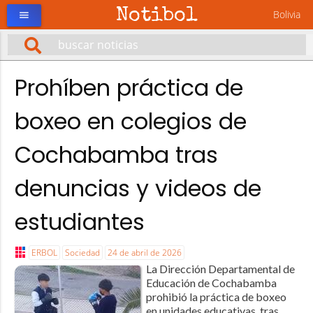
Notibol
Bolivia
menu
Prohíben práctica de
boxeo en colegios de
Cochabamba tras
denuncias y videos de
estudiantes
ERBOL
Sociedad
24 de abril de 2026
La Dirección Departamental de
Educación de Cochabamba
prohibió la práctica de boxeo
en unidades educativas, tras