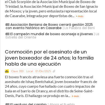
el Club Scorpión de la Asociación Municipal de Boxeo de
Trinidad; la Asociación Municipal de Boxeo de San Ignacio
de Moxos; y la joven, pero entusiasta representación local
de Casarabe, integrada por deportistas de...
+ más
Asociación Beniana de Boxeo cerrará gestión 2025
con evento histórico en Casarabe
| La Palabra del Beni
El campeón mundial de boxeo aconseja a jóvenes
| La
Estrella del Oriente
Conmoción por el asesinato de un
joven boxeador de 24 años; la familia
habla de una ejecución
Clave 300
Local
01/Dic/2025
El boxeo francés atraviesa una fuerte conmoción tras el
asesinato de Ishaq Bentchakal, joven boxeador francés de
24 años, cuyo cuerpo fue hallado con cuatro impactos de
bala en el barrio de Drancy, en el distrito de Seine-Saint-
Denis, París. El hallazgo se produjo en la...
+ más
El verdugo del cambio
| Ahora el Pueblo