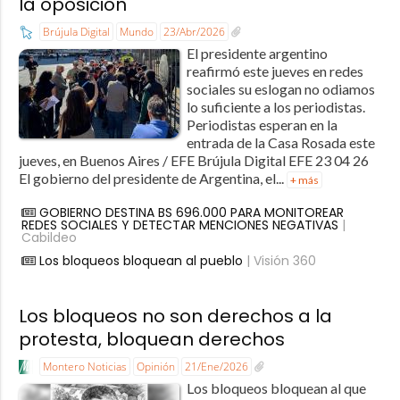
la oposición
Brújula Digital
Mundo
23/Abr/2026
El presidente argentino
reafirmó este jueves en redes
sociales su eslogan no odiamos
lo suficiente a los periodistas.
Periodistas esperan en la
entrada de la Casa Rosada este
jueves, en Buenos Aires / EFE Brújula Digital EFE 23 04 26
El gobierno del presidente de Argentina, el...
+ más
GOBIERNO DESTINA BS 696.000 PARA MONITOREAR
REDES SOCIALES Y DETECTAR MENCIONES NEGATIVAS
|
Cabildeo
Los bloqueos bloquean al pueblo
| Visión 360
Los bloqueos no son derechos a la
protesta, bloquean derechos
Montero Noticias
Opinión
21/Ene/2026
Los bloqueos bloquean al que