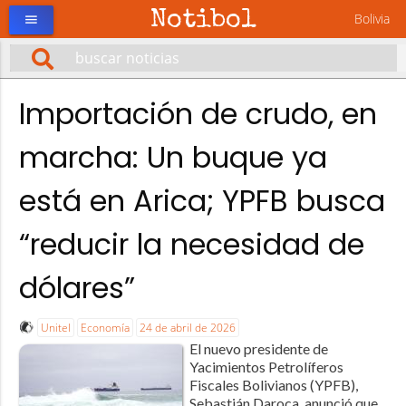
Notibol
Bolivia
menu
Importación de crudo, en
marcha: Un buque ya
está en Arica; YPFB busca
“reducir la necesidad de
dólares”
Unitel
Economía
24 de abril de 2026
El nuevo presidente de
Yacimientos Petrolíferos
Fiscales Bolivianos (YPFB),
Sebastián Daroca, anunció que