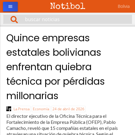
Notibol
Bolivia
menu
Quince empresas
estatales bolivianas
enfrentan quiebra
técnica por pérdidas
millonarias
La Prensa
Economía
24 de abril de 2026
El director ejecutivo de la Oficina Técnica para el
Fortalecimiento de la Empresa Pública (OFEP), Pablo
Camacho, reveló que 15 compañías estatales en el país
atraviesan una situación de quiebra técnica. Según el