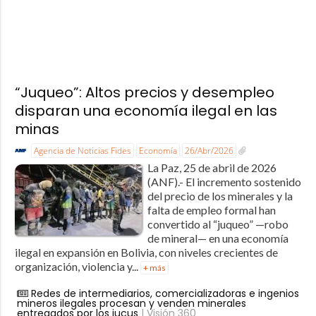
“Juqueo”: Altos precios y desempleo
disparan una economía ilegal en las
minas
Agencia de Noticias Fides
Economía
26/Abr/2026
La Paz, 25 de abril de 2026
(ANF).- El incremento sostenido
del precio de los minerales y la
falta de empleo formal han
convertido al “juqueo” —robo
de mineral— en una economía
ilegal en expansión en Bolivia, con niveles crecientes de
organización, violencia y...
+ más
Redes de intermediarios, comercializadoras e ingenios
mineros ilegales procesan y venden minerales
entregados por los jucus
| Visión 360