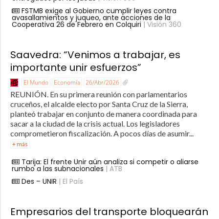
FSTMB exige al Gobierno cumplir leyes contra
avasallamientos y juqueo, ante acciones de la
Cooperativa 26 de Febrero en Colquiri
| Visión 360
Saavedra: “Venimos a trabajar, es
importante unir esfuerzos”
El Mundo
Economía
26/Abr/2026
REUNIÓN. En su primera reunión con parlamentarios
cruceños, el alcalde electo por Santa Cruz de la Sierra,
planteó trabajar en conjunto de manera coordinada para
sacar a la ciudad de la crisis actual. Los legisladores
comprometieron fiscalización. A pocos días de asumir...
+ más
Tarija: El frente Unir aún analiza si competir o aliarse
rumbo a las subnacionales
| ATB
Des – UNIR
| El País
Empresarios del transporte bloquearán