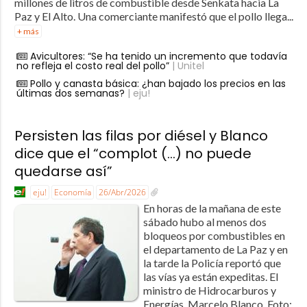
millones de litros de combustible desde Senkata hacia La
Paz y El Alto. Una comerciante manifestó que el pollo llega...
+ más
Avicultores: “Se ha tenido un incremento que todavía
no refleja el costo real del pollo”
| Unitel
Pollo y canasta básica: ¿han bajado los precios en las
últimas dos semanas?
| eju!
Persisten las filas por diésel y Blanco
dice que el “complot (…) no puede
quedarse así”
eju!
Economía
26/Abr/2026
En horas de la mañana de este
sábado hubo al menos dos
bloqueos por combustibles en
el departamento de La Paz y en
la tarde la Policía reportó que
las vías ya están expeditas. El
ministro de Hidrocarburos y
Energías, Marcelo Blanco. Foto: