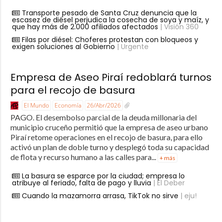
Transporte pesado de Santa Cruz denuncia que la
escasez de diésel perjudica la cosecha de soya y maíz, y
que hay más de 2.000 afiliados afectados
| Visión 360
Filas por diésel: Choferes protestan con bloqueos y
exigen soluciones al Gobierno
| Urgente
Empresa de Aseo Piraí redoblará turnos
para el recojo de basura
El Mundo
Economía
26/Abr/2026
PAGO. El desembolso parcial de la deuda millonaria del
municipio cruceño permitió que la empresa de aseo urbano
Piraí retome operaciones en el recojo de basura, para ello
activó un plan de doble turno y desplegó toda su capacidad
de flota y recurso humano a las calles para...
+ más
La basura se esparce por la ciudad; empresa lo
atribuye al feriado, falta de pago y lluvia
| El Deber
Cuando la mazamorra arrasa, TikTok no sirve
| eju!