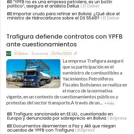
“YPFB no es una empresa petrolera, es un botín
político”, asegura el analista Delius
| El Deber
Importar crudo para refinar en Bolivia: ¿Qué dice el
ministro de Hidrocarburos sobre el DS 5548?
| El Deber
Trafigura defiende contratos con YPFB
ante cuestionamientos
El Deber
Economía
26/Abr/2026
La empresa Trafigura aseguró
que su participación en el
suministro de combustibles a
Yacimientos Petrolíferos
Fiscales Bolivianos se realiza en
el marco de la normativa
vigente, en un contexto de cuestionamientos públicos y
protestas del sector transporte.A través de un...
+ más
Trafigura: sancionada en EE.UU., cuestionada en
Europa y denunciada por sobreprecio en Bolivia
| Bolpress
Documentos desmienten a Paz y Akli que niegan
acuerdos de YPFB con Trafigura
| Bolpress