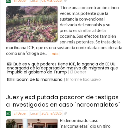
El Deber
Local
05/Mar/2026
Tiene una concentración cinco
veces más potente que la
sustancia convencional
derivada del cannabis y su
precio es similar al de la
cocaína. Sus efectos también
son más potentes. Se trata de la
marihuana ICE, que es una sustancia controlada considerada
como una “droga de...
+ más
Qué es y qué poderes tiene ICE, la agencia de EE.UU.
encargada de la deportación masiva de migrantes que
impulsa el gobierno de Trump
| El Deber
El boom de la marihuana
| Informe Exclusivo
Juez y exdiputada pasaron de testigos
a investigados en caso ´narcomaletas´
El Deber
Local
26/Ene/2026
El denominado caso
´narcomaletas´ dio un giro