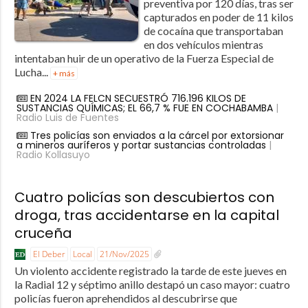
preventiva por 120 días, tras ser
capturados en poder de 11 kilos
de cocaína que transportaban
en dos vehículos mientras
intentaban huir de un operativo de la Fuerza Especial de
Lucha...
+ más
EN 2024 LA FELCN SECUESTRÓ 716.196 KILOS DE
SUSTANCIAS QUÍMICAS; EL 66,7 % FUE EN COCHABAMBA
|
Radio Luis de Fuentes
Tres policías son enviados a la cárcel por extorsionar
a mineros auríferos y portar sustancias controladas
|
Radio Kollasuyo
Cuatro policías son descubiertos con
droga, tras accidentarse en la capital
cruceña
El Deber
Local
21/Nov/2025
Un violento accidente registrado la tarde de este jueves en
la Radial 12 y séptimo anillo destapó un caso mayor: cuatro
policías fueron aprehendidos al descubrirse que