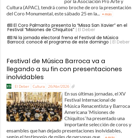
por la Asociación Pro Arte y
Cultura (APAC), tendrá como broche de oro la presentación
del Coro Monumental, este sábado 25 en la...
+ más
El Coro Palmarito presenta la “Missa San Xavier” en el
Festival “Misiones de Chiquitos”
| El Deber
Ni la jornada electoral frena el Festival de Música
Barroca: conocé el programa de este domingo
| El Deber
Festival de Música Barroca va a
llegando a su fin con presentaciones
inolvidables
El Deber
Cultura
26/Abr/2026
En sus últimas jornadas, el XV
Festival Internacional de
Música Renacentista y Barroca
Americana ‘Misiones de
Chiquitos’ ha presentado una
importante selección de coros y
ensambles que han dejado presentaciones inolvidables,
según el testimonio de miles de personas que...
+ más