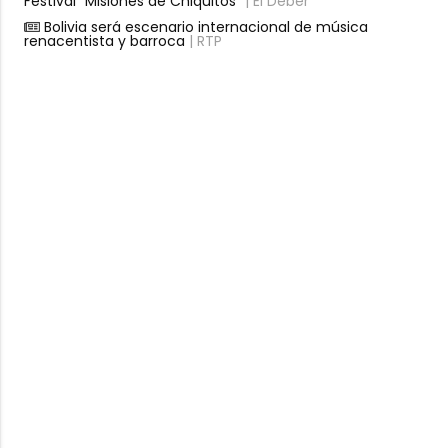
Festival “Misiones de Chiquitos”
| El Deber
Bolivia será escenario internacional de música
renacentista y barroca
| RTP