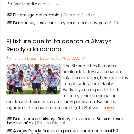
Bolívar le quite ese...
+ más
El verdugo del cambio
| Ahora el Pueblo
Damocles, testamento y mono con navajas
| El Día
El fixture que falta acerca a Always
Ready a la corona
Brújula Digital
Deportes
24/Nov/2025
The Strongest es llamado a
arruinarle la fiesta a la banda
roja, sin embargo, tiene partidos
complicados por delante.
Bolívar ya no depende de sí
mismo y tendría que pasar
mucho a su favor para cambiar el panorama. Bailan los
jugadores de la banda roja por el gol a Bolívar....
+ más
Duelo crucial: Always Ready no vence a Bolívar desde
hace 4 años
| Brújula Digital
Always Ready finaliza la primera rueda con casi 50