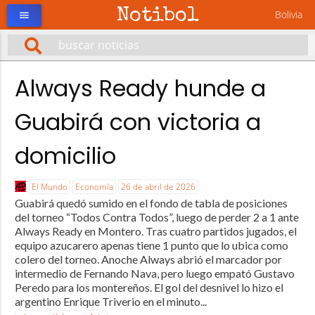
Notibol
Bolivia
menu
Always Ready hunde a
Guabirá con victoria a
domicilio
El Mundo
Economía
26 de abril de 2026
Guabirá quedó sumido en el fondo de tabla de posiciones
del torneo “Todos Contra Todos”, luego de perder 2 a 1 ante
Always Ready en Montero. Tras cuatro partidos jugados, el
equipo azucarero apenas tiene 1 punto que lo ubica como
colero del torneo. Anoche Always abrió el marcador por
intermedio de Fernando Nava, pero luego empató Gustavo
Peredo para los montereños. El gol del desnivel lo hizo el
argentino Enrique Triverio en el minuto...