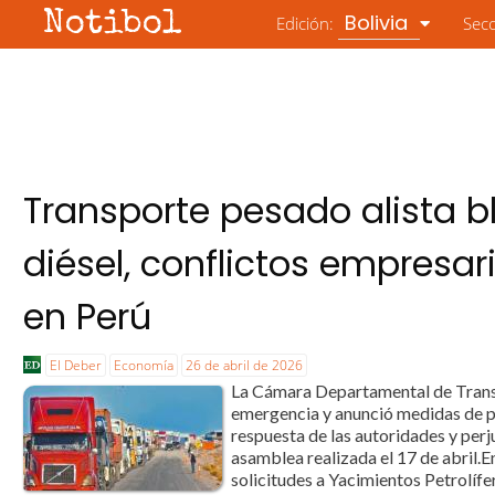
Notibol
Bolivia
Edición:
Sec
Transporte pesado alista b
diésel, conflictos empresa
en Perú
El Deber
Economía
26 de abril de 2026
La Cámara Departamental de Transp
emergencia y anunció medidas de pre
respuesta de las autoridades y perj
asamblea realizada el 17 de abril.E
solicitudes a Yacimientos Petrolífer