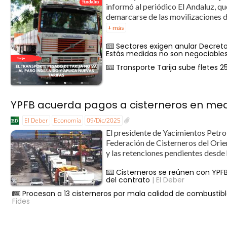
informó al periódico El Andaluz, que
demarcarse de las movilizaciones de
+ más
Sectores exigen anular Decret
Estás medidas no son negociable
Transporte Tarija sube fletes 2
YPFB acuerda pagos a cisterneros en medi
El Deber
Economía
09/Dic/2025
El presidente de Yacimientos Petrol
Federación de Cisterneros del Orie
y las retenciones pendientes desde h
Cisterneros se reúnen con YPF
del contrato
| El Deber
Procesan a 13 cisterneros por mala calidad de combustib
Fides