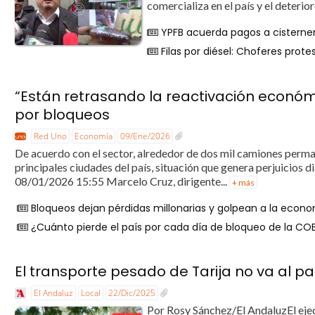
comercializa en el país y el deterior
YPFB acuerda pagos a cisterner
Filas por diésel: Choferes prot
“Están retrasando la reactivación económ
por bloqueos
Red Uno
Economía
09/Ene/2026
De acuerdo con el sector, alrededor de dos mil camiones perma
principales ciudades del país, situación que genera perjuicios d
08/01/2026 15:55 Marcelo Cruz, dirigente...
+ más
Bloqueos dejan pérdidas millonarias y golpean a la econo
¿Cuánto pierde el país por cada día de bloqueo de la COB
El transporte pesado de Tarija no va al pa
El Andaluz
Local
22/Dic/2025
Por Rosy Sánchez/El AndaluzEl ejec