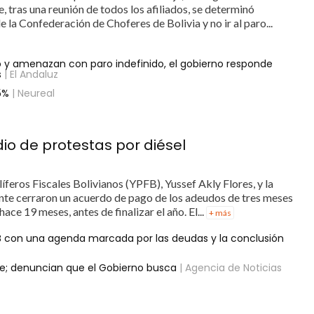
, tras una reunión de todos los afiliados, se determinó
 la Confederación de Choferes de Bolivia y no ir al paro...
o y amenazan con paro indefinido, el gobierno responde
s
| El Andaluz
5%
| Neureal
o de protestas por diésel
íferos Fiscales Bolivianos (YPFB), Yussef Akly Flores, y la
nte cerraron un acuerdo de pago de los adeudos de tres meses
ace 19 meses, antes de finalizar el año. El...
+ más
B con una agenda marcada por las deudas y la conclusión
le; denuncian que el Gobierno busca
| Agencia de Noticias