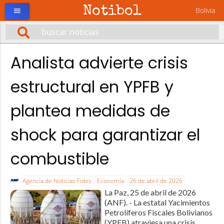
Notibol
Bolivia
menu
Analista advierte crisis
estructural en YPFB y
plantea medidas de
shock para garantizar el
combustible
Agencia de Noticias Fides
Economía
26 de abril de 2026
La Paz, 25 de abril de 2026
(ANF). - La estatal Yacimientos
Petrolíferos Fiscales Bolivianos
(YPFB) atraviesa una crisis