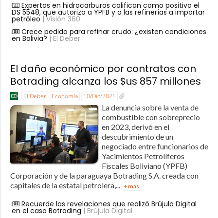
Expertos en hidrocarburos califican como positivo el
DS 5548, que autoriza a YPFB y a las refinerías a importar
petróleo
| Visión 360
Crece pedido para refinar crudo: ¿existen condiciones
en Bolivia?
| El Deber
El daño económico por contratos con
Botrading alcanza los $us 857 millones
El Deber
Economía
10/Dic/2025
La denuncia sobre la venta de
combustible con sobreprecio
en 2023, derivó en el
descubrimiento de un
negociado entre funcionarios de
Yacimientos Petrolíferos
Fiscales Boliviano (YPFB)
Corporación y de la paraguaya Botrading S.A. creada con
capitales de la estatal petrolera,...
+ más
Recuerde las revelaciones que realizó Brújula Digital
en el caso Botrading
| Brújula Digital