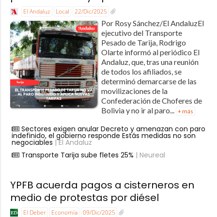
El Andaluz
Local
22/Dic/2025
Por Rosy Sánchez/El AndaluzEl
ejecutivo del Transporte
Pesado de Tarija, Rodrigo
Olarte informó al periódico El
Andaluz, que, tras una reunión
de todos los afiliados, se
determinó demarcarse de las
movilizaciones de la
Confederación de Choferes de
Bolivia y no ir al paro...
+ más
Sectores exigen anular Decreto y amenazan con paro
indefinido, el gobierno responde Estás medidas no son
negociables
| El Andaluz
Transporte Tarija sube fletes 25%
| Neureal
YPFB acuerda pagos a cisterneros en
medio de protestas por diésel
El Deber
Economía
09/Dic/2025