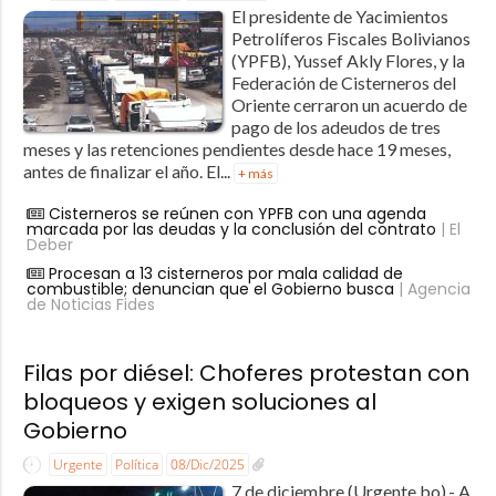
El presidente de Yacimientos
Petrolíferos Fiscales Bolivianos
(YPFB), Yussef Akly Flores, y la
Federación de Cisterneros del
Oriente cerraron un acuerdo de
pago de los adeudos de tres
meses y las retenciones pendientes desde hace 19 meses,
antes de finalizar el año. El...
+ más
Cisterneros se reúnen con YPFB con una agenda
marcada por las deudas y la conclusión del contrato
| El
Deber
Procesan a 13 cisterneros por mala calidad de
combustible; denuncian que el Gobierno busca
| Agencia
de Noticias Fides
Filas por diésel: Choferes protestan con
bloqueos y exigen soluciones al
Gobierno
Urgente
Política
08/Dic/2025
7 de diciembre (Urgente.bo).- A