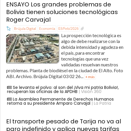
ENSAYO Los grandes problemas de
Bolivia tienen soluciones tecnológicas
Roger Carvajal
Brújula Digital
Economía
03/Feb/2026
La prospección tecnológica es
algo de debe realizarse con la
debida intensidad y agudeza en
el país, para encontrar
tecnologías que una vez
validadas resuelvan nuestros
problemas. Planta de biodièsel en la ciudad de El Alto. Foto
ABI. Archivo. Brújula Digital 03 02 26...
+ más
Se levanta el polvo: al son del ¡Viva mi patria Bolivia!,
recuperan las oficinas de la APDHB
| Visión 360
La Asamblea Permanente de Derechos Humanos
retorna a su presidente Amparo Carvajal
| La Patria
El transporte pesado de Tarija no va al
paro indefinido y aplica nuevas tarifas