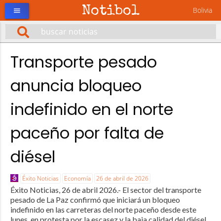
Notibol
Bolivia
menu
Transporte pesado
anuncia bloqueo
indefinido en el norte
paceño por falta de
diésel
Éxito Noticias
Economía
26 de abril de 2026
Éxito Noticias, 26 de abril 2026.- El sector del transporte
pesado de La Paz confirmó que iniciará un bloqueo
indefinido en las carreteras del norte paceño desde este
lunes, en protesta por la escasez y la baja calidad del diésel.