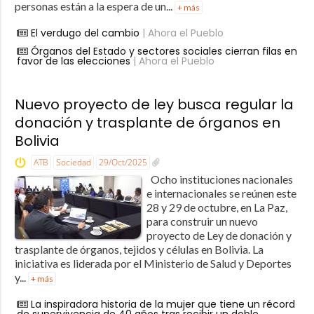
personas están a la espera de un...
+ más
El verdugo del cambio
| Ahora el Pueblo
Órganos del Estado y sectores sociales cierran filas en
favor de las elecciones
| Ahora el Pueblo
Nuevo proyecto de ley busca regular la
donación y trasplante de órganos en
Bolivia
ATB
Sociedad
29/Oct/2025
Ocho instituciones nacionales
e internacionales se reúnen este
28 y 29 de octubre, en La Paz,
para construir un nuevo
proyecto de Ley de donación y
trasplante de órganos, tejidos y células en Bolivia. La
iniciativa es liderada por el Ministerio de Salud y Deportes
y...
+ más
La inspiradora historia de la mujer que tiene un récord
de supervivencia de 40 años tras recibir un doble