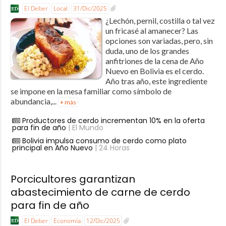
El Deber
Local
31/Dic/2025
¿Lechón, pernil, costilla o tal vez
un fricasé al amanecer? Las
opciones son variadas, pero, sin
duda, uno de los grandes
anfitriones de la cena de Año
Nuevo en Bolivia es el cerdo.
Año tras año, este ingrediente
se impone en la mesa familiar como símbolo de
abundancia,...
+ más
Productores de cerdo incrementan 10% en la oferta
para fin de año
| El Mundo
Bolivia impulsa consumo de cerdo como plato
principal en Año Nuevo
| 24 Horas
Porcicultores garantizan
abastecimiento de carne de cerdo
para fin de año
El Deber
Economía
12/Dic/2025