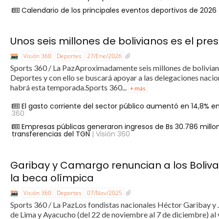
Calendario de los principales eventos deportivos de 2026
Unos seis millones de bolivianos es el pr
Visión 360
Deportes
27/Ene/2026
Sports 360 / La PazAproximadamente seis millones de boliviano
Deportes y con ello se buscará apoyar a las delegaciones nacion
habrá esta temporada.Sports 360...
+ más
El gasto corriente del sector público aumentó en 14,8% en 
360
Empresas públicas generaron ingresos de Bs 30.786 millon
transferencias del TGN
| Visión 360
Garibay y Camargo renuncian a los Boliv
la beca olímpica
Visión 360
Deportes
07/Nov/2025
Sports 360 / La PazLos fondistas nacionales Héctor Garibay y 
de Lima y Ayacucho (del 22 de noviembre al 7 de diciembre) al 