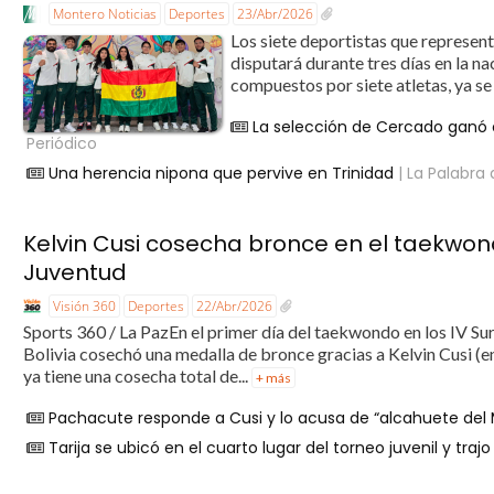
Montero Noticias
Deportes
23/Abr/2026
Los siete deportistas que representa
disputará durante tres días en la n
compuestos por siete atletas, ya s
La selección de Cercado ganó e
Periódico
Una herencia nipona que pervive en Trinidad
| La Palabra 
Kelvin Cusi cosecha bronce en el taekwo
Juventud
Visión 360
Deportes
22/Abr/2026
Sports 360 / La PazEn el primer día del taekwondo en los IV S
Bolivia cosechó una medalla de bronce gracias a Kelvin Cusi (e
ya tiene una cosecha total de...
+ más
Pachacute responde a Cusi y lo acusa de “alcahuete del 
Tarija se ubicó en el cuarto lugar del torneo juvenil y traj