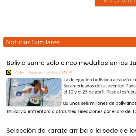
IR A LA NOTIC
Noticias Similares
Bolivia suma sólo cinco medallas en los 
Podio
Deportes
24/Abr/2026
La delegación boliviana alcanzó ci
Suramericanos de la Juventud Panam
el 12 y el 25 de abril. Pese al esfue
Unos seis millones de boliviano
Bolivia enfrentará a otras tres selecciones por el oro del
Selección de karate arriba a la sede de 