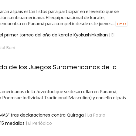
rán al país están listos para participar en el evento que se
ación centroamericana. El equipo nacional de karate,
e encuentra en Panamá para competir desde este jueves...
+ más
l primer torneo del año de karate Kyokushinkaikan
| El
del Beni
ndo de los Juegos Suramericanos de la
uramericanos de la Juventud que se desarrollan en Panamá,
n Poomsae Individual Tradicional Masculino) y con ello el país
MAS” tras declaraciones contra Quiroga
| La Patria
o 15 medallas
| El Periódico