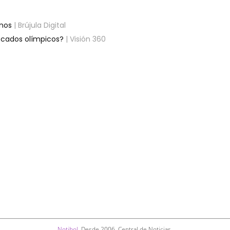
anos
| Brújula Digital
ecados olímpicos?
| Visión 360
Notibol
. Desde 2006. Central de Noticias.