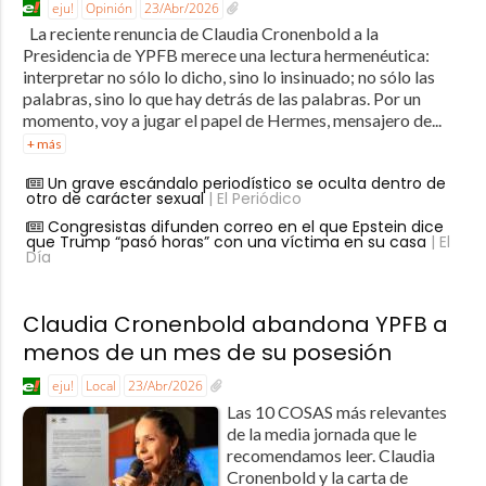
eju!
Opinión
23/Abr/2026
La reciente renuncia de Claudia Cronenbold a la
Presidencia de YPFB merece una lectura hermenéutica:
interpretar no sólo lo dicho, sino lo insinuado; no sólo las
palabras, sino lo que hay detrás de las palabras. Por un
momento, voy a jugar el papel de Hermes, mensajero de...
+ más
Un grave escándalo periodístico se oculta dentro de
otro de carácter sexual
| El Periódico
Congresistas difunden correo en el que Epstein dice
que Trump “pasó horas” con una víctima en su casa
| El
Día
Claudia Cronenbold abandona YPFB a
menos de un mes de su posesión
eju!
Local
23/Abr/2026
Las 10 COSAS más relevantes
de la media jornada que le
recomendamos leer. Claudia
Cronenbold y la carta de