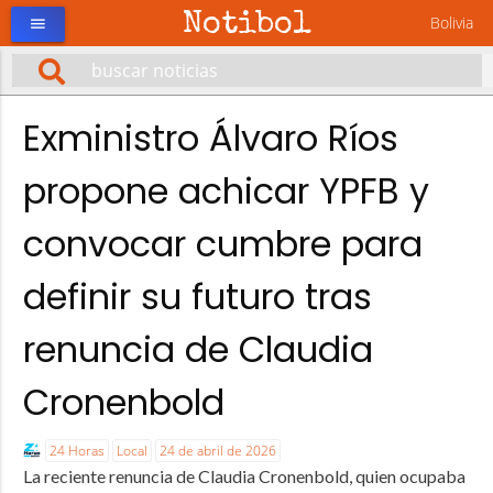
Notibol
Bolivia
menu
Exministro Álvaro Ríos
propone achicar YPFB y
convocar cumbre para
definir su futuro tras
renuncia de Claudia
Cronenbold
24 Horas
Local
24 de abril de 2026
La reciente renuncia de Claudia Cronenbold, quien ocupaba