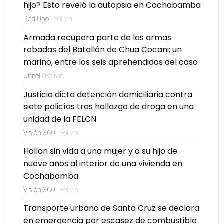
hijo? Esto reveló la autopsia en Cochabamba
Red Uno
| Bolivia
Armada recupera parte de las armas
robadas del Batallón de Chua Cocani; un
marino, entre los seis aprehendidos del caso
Unitel
| Bolivia
Justicia dicta detención domiciliaria contra
siete policías tras hallazgo de droga en una
unidad de la FELCN
Visión 360
| Bolivia
Hallan sin vida a una mujer y a su hijo de
nueve años al interior de una vivienda en
Cochabamba
Visión 360
| Bolivia
Transporte urbano de Santa Cruz se declara
en emergencia por escasez de combustible