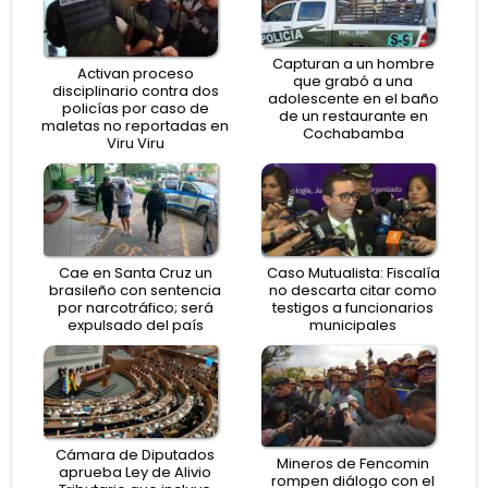
Capturan a un hombre
Activan proceso
que grabó a una
disciplinario contra dos
adolescente en el baño
policías por caso de
de un restaurante en
maletas no reportadas en
Cochabamba
Viru Viru
Cae en Santa Cruz un
Caso Mutualista: Fiscalía
brasileño con sentencia
no descarta citar como
por narcotráfico; será
testigos a funcionarios
expulsado del país
municipales
Cámara de Diputados
Mineros de Fencomin
aprueba Ley de Alivio
rompen diálogo con el