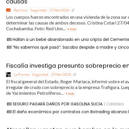
causas
Red Uno
Seguridad
27/Abr/2026
Los cuerpos fueron encontrados en una vivienda de la zona sur 
determinar las causas de ambos decesos. Cristina Cotari 27/04/
Cochabamba. Foto: Red Uno...
+ más
Hallan a un bebé abandonado en una cripta del Cemen
“No sabemos qué pasó”: Sacaba despide a madre y cinc
Fiscalía investiga presunto sobreprecio e
La Prensa
Seguridad
27/Abr/2026
El fiscal general del Estado, Roger Mariaca, informó sobre el a
irregular de crudo con sobreprecio a la empresa Trafigura. Lue
de Yacimientos Petrolíferos...
+ más
SEGURO PAGARÁ DAÑOS POR GASOLINA SUCIA
| Cabildeo
El daño económico por contratos con Botrading alcanza l