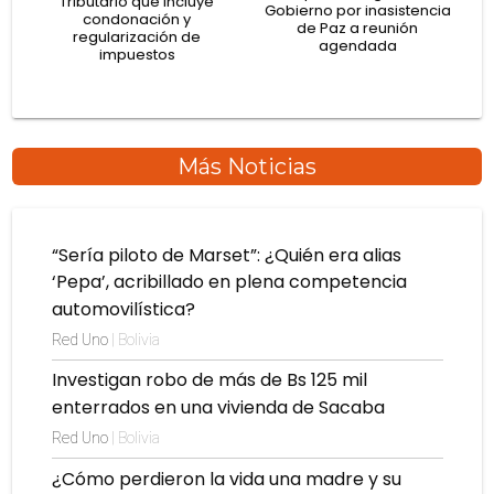
Tributario que incluye
Gobierno por inasistencia
condonación y
de Paz a reunión
regularización de
agendada
impuestos
Más Noticias
“Sería piloto de Marset”: ¿Quién era alias
‘Pepa’, acribillado en plena competencia
automovilística?
Red Uno
| Bolivia
Investigan robo de más de Bs 125 mil
enterrados en una vivienda de Sacaba
Red Uno
| Bolivia
¿Cómo perdieron la vida una madre y su