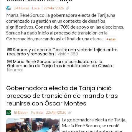
24 Horas
Local
22/Abr/2026
María René Soruco, la gobernadora electa de Tarija, ha
comenzado su gestión en un contexto de desafíos
significativos. Con más del 70% de apoyo en las elecciones,
Soruco ha dado inicio al proceso de transición en la
Gobernación, marcando así el final de una etapa...
+ más
Soruco y el eco de Cossio: una victoria tejida entre
recuerdo y renovación
| Visión 360
María René Soruco asume candidatura a la
Gobernación de Tarija tras inhabilitación de Cossío
|
Neureal
Gobernadora electa de Tarija inició
proceso de transición de mando tras
reunirse con Óscar Montes
El Deber
Política
22/Abr/2026
La gobernadora electa de Tarija,
María René Soruco, se reunió
este martes con el gobernador