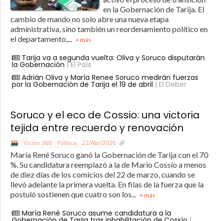
en la Gobernación de Tarija. El
cambio de mando no solo abre una nueva etapa
administrativa, sino también un reordenamiento político en
el departamento,...
+ más
Tarija va a segunda vuelta: Oliva y Soruco disputarán
la Gobernación
| El País
Adrián Oliva y María Renee Soruco medirán fuerzas
por la Gobernación de Tarija el 19 de abril
| El Deber
Soruco y el eco de Cossio: una victoria
tejida entre recuerdo y renovación
Visión 360
Política
22/Abr/2026
María René Soruco ganó la Gobernación de Tarija con el 70
%. Su candidatura reemplazó a la de Mario Cossío a menos
de diez días de los comicios del 22 de marzo, cuando se
llevó adelante la primera vuelta. En filas de la fuerza que la
postuló sostienen que cuatro son los...
+ más
María René Soruco asume candidatura a la
Gobernación de Tarija tras inhabilitación de Cossío
|